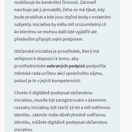
mobilizuje ke konkrétní činnosti. Zároveň
navrhuje jak ji provádět, čeho se má týkat, kdy
bude probíhat a kde jsou styčné body s ostatními
subjekty. Iniciativa by měla mít srozumitelný cíl
ke kterému se mohou dalš lidé vyjádřit ale
především připojit svým podpisem.
Občanská iniciativa je prostředek, který má
veřejnost k dispozici k tomu, aby
prostřednictvím
sebraných podpisů
podpořila
městská rada určitou akci společného zájmu,
pokud je to v jejích kompetencích.
Chcete-li digitálně podepsat občanskou
iniciativu, musíte být zaregistrováni v územním
rozsahu iniciativy, být starší 16 let a mít ověřenou
identitu. Jakmile máte důvěryhodně ověřenou
identitu, můžete digitálně podepsat občanskou
iniciativu.