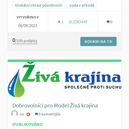
Globální oblast působnosti
voda v přírodě
VYTVOŘENO V
1
1 SLEDUJÍCÍ
SLEDOVAT
0
06/09/2023
SBÍRKY NA PODPORU DROBNÝC
0
/100
podpisy
KOUKNI NA TO
Dobrovolníci pro Model Živá krajina
nn
0 komentáře
PUBLIKOVÁNO