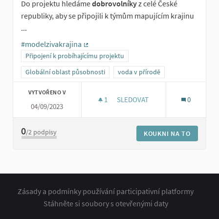
Do projektu hledáme
dobrovolníky
z celé České
republiky, aby se připojili k týmům mapujícím krajinu
...
#modelzivakrajina
(Externí odkaz)
Připojení k probíhajícímu projektu
Globální oblast působnosti
voda v přírodě
VYTVOŘENO V
1
1 SLEDUJÍCÍ
SLEDOVAT
0
04/09/2023
DOBROVOLNÍCI PRO MODEL ŽI
0
/2
podpisy
KOUKNI NA TO
Zásady a podmínky používání participativní platformy
Stáhněte si soubory s otevřenými daty