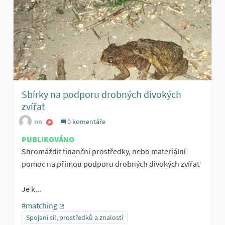
Sbírky na podporu drobných divokých
zvířat
nn
0 komentáře
PUBLIKOVÁNO
Shromáždit finanční prostředky, nebo materiální
pomoc na přímou podporu drobných divokých zvířat
Je k...
#matching
(Externí odkaz)
Spojení sil, prostředků a znalostí