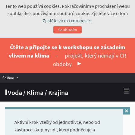
Tento web používá cookies. Pokračováním v procházení webu
souhlasíte s používáním souborů cookie. Zjistěte více o tom
Zjistěte více o cookies
.
(Externí odkaz)
Souhlasím
Čtěte a připojte se k workshopu se zásadním
vlivem na klima
-
projekt, který nemají v ČR
obdoby.
Čeština
Vyberte jazyk
Choose language
Voda / Klima / Krajina
Aktivní krok vzešlý od jednotlivce, nebo od
zástupce skupiny lidí, který podněcuje a