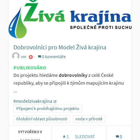
Dobrovolníci pro Model Živá krajina
nn
0 komentáře
PUBLIKOVÁNO
Do projektu hledáme
dobrovolníky
z celé České
republiky, aby se připojili k týmům mapujícím krajinu
...
#modelzivakrajina
(Externí odkaz)
Připojení k probíhajícímu projektu
Globální oblast působnosti
voda v přírodě
VYTVOŘENO V
1
1 SLEDUJÍCÍ
SLEDOVAT
0