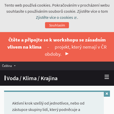
Tento web používá cookies. Pokračováním v procházení webu
souhlasíte s používáním souborů cookie. Zjistěte více o tom
Zjistěte více o cookies
.
(Externí odkaz)
Souhlasím
Čtěte a připojte se k workshopu se zásadním
vlivem na klima
-
projekt, který nemají v ČR
obdoby.
Čeština
Vyberte jazyk
Choose language
Voda / Klima / Krajina
Aktivní krok vzešlý od jednotlivce, nebo od
zástupce skupiny lidí, který podněcuje a