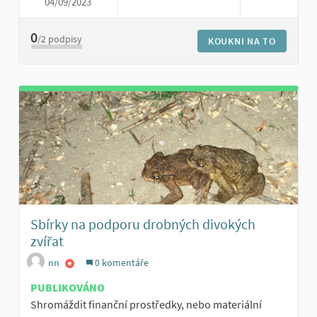
04/09/2023
DOBROVOLNÍCI PRO MODEL ŽI
0
/2
podpisy
KOUKNI NA TO
Sbírky na podporu drobných divokých
zvířat
nn
0 komentáře
PUBLIKOVÁNO
Shromáždit finanční prostředky, nebo materiální