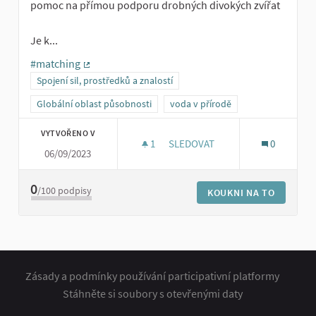
pomoc na přímou podporu drobných divokých zvířat
Je k...
#matching
(Externí odkaz)
Spojení sil, prostředků a znalostí
Globální oblast působnosti
voda v přírodě
VYTVOŘENO V
1
1 SLEDUJÍCÍ
SLEDOVAT
0
06/09/2023
SBÍRKY NA PODPORU DROBNÝC
0
/100
podpisy
KOUKNI NA TO
Zásady a podmínky používání participativní platformy
Stáhněte si soubory s otevřenými daty