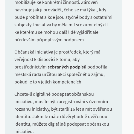
mobilizuje ke konkrétní činnosti. Zároveň
navrhuje jak ji provádět, čeho se má týkat, kdy
bude probíhat a kde jsou styčné body s ostatními
subjekty. Iniciativa by měla mít srozumitelný cíl
ke kterému se mohou dalš lidé vyjádřit ale
především připojit svým podpisem.
Občanská iniciativa je prostředek, který má
veřejnost k dispozici k tomu, aby
prostřednictvím
sebraných podpisů
podpořila
městská rada určitou akci společného zájmu,
pokud je to v jejích kompetencích.
Chcete-li digitálně podepsat občanskou
iniciativu, musíte být zaregistrováni v územním
rozsahu iniciativy, být starší 16 let a mít ověřenou
identitu. Jakmile máte důvěryhodně ověřenou
identitu, můžete digitálně podepsat občanskou
iniciativu.