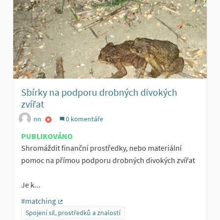
Sbírky na podporu drobných divokých
zvířat
nn
0 komentáře
PUBLIKOVÁNO
Shromáždit finanční prostředky, nebo materiální
pomoc na přímou podporu drobných divokých zvířat
Je k...
#matching
(Externí odkaz)
Spojení sil, prostředků a znalostí