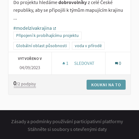
Do projektu hledáme
dobrovolníky
z celé České
republiky, aby se připojili k týmům mapujícím krajinu
...
#modelzivakrajina
(Externí odkaz)
Připojení k probíhajícímu projektu
Globální oblast působnosti
voda v přírodě
VYTVOŘENO V
1
1 SLEDUJÍCÍ
SLEDOVAT
0
04/09/2023
DOBROVOLNÍCI PRO MODEL ŽI
0
/2
podpisy
KOUKNI NA TO
Zásady a podmínky používání participativní platformy
Stáhněte si soubory s otevřenými daty