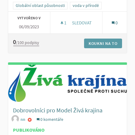
Globální oblast působnosti
voda v přírodě
VYTVOŘENO V
1
1 SLEDUJÍCÍ
SLEDOVAT
0
06/09/2023
SBÍRKY NA PODPORU DROBNÝC
0
/100
podpisy
KOUKNI NA TO
Dobrovolníci pro Model Živá krajina
nn
0 komentáře
PUBLIKOVÁNO