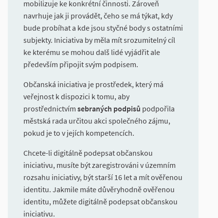
mobilizuje ke konkrétní činnosti. Zároveň
navrhuje jak ji provádět, čeho se má týkat, kdy
bude probíhat a kde jsou styčné body s ostatními
subjekty. Iniciativa by měla mít srozumitelný cíl
ke kterému se mohou dalš lidé vyjádřit ale
především připojit svým podpisem.
Občanská iniciativa je prostředek, který má
veřejnost k dispozici k tomu, aby
prostřednictvím
sebraných podpisů
podpořila
městská rada určitou akci společného zájmu,
pokud je to v jejích kompetencích.
Chcete-li digitálně podepsat občanskou
iniciativu, musíte být zaregistrováni v územním
rozsahu iniciativy, být starší 16 let a mít ověřenou
identitu. Jakmile máte důvěryhodně ověřenou
identitu, můžete digitálně podepsat občanskou
iniciativu.