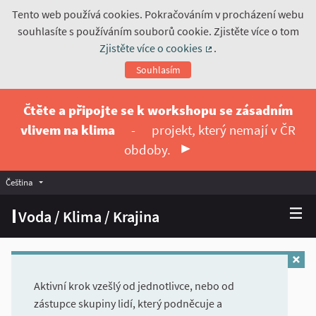
Tento web používá cookies. Pokračováním v procházení webu
souhlasíte s používáním souborů cookie. Zjistěte více o tom
Zjistěte více o cookies
.
(Externí odkaz)
Souhlasím
Čtěte a připojte se k workshopu se zásadním
vlivem na klima
-
projekt, který nemají v ČR
obdoby.
Čeština
Vyberte jazyk
Choose language
Voda / Klima / Krajina
Aktivní krok vzešlý od jednotlivce, nebo od
zástupce skupiny lidí, který podněcuje a