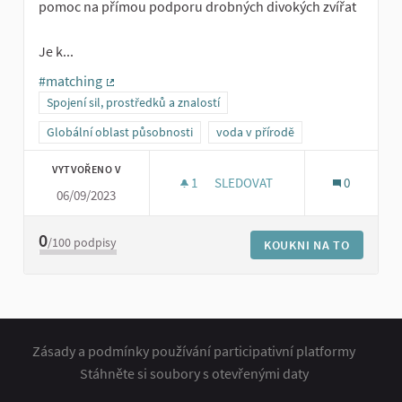
pomoc na přímou podporu drobných divokých zvířat
Je k...
#matching
(Externí odkaz)
Spojení sil, prostředků a znalostí
Globální oblast působnosti
voda v přírodě
VYTVOŘENO V
1
1 SLEDUJÍCÍ
SLEDOVAT
0
06/09/2023
SBÍRKY NA PODPORU DROBNÝC
0
/100
podpisy
KOUKNI NA TO
Zásady a podmínky používání participativní platformy
Stáhněte si soubory s otevřenými daty