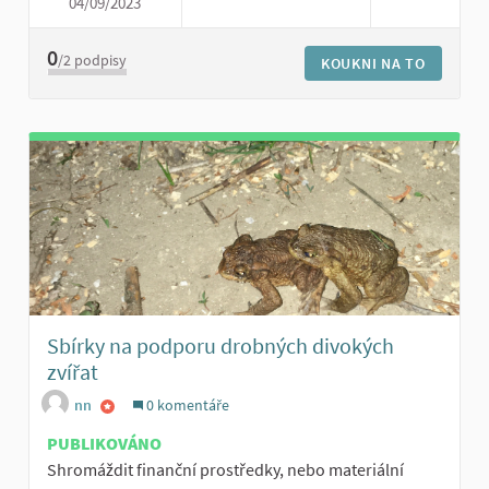
04/09/2023
DOBROVOLNÍCI PRO MODEL ŽI
0
/2
podpisy
KOUKNI NA TO
Sbírky na podporu drobných divokých
zvířat
nn
0 komentáře
PUBLIKOVÁNO
Shromáždit finanční prostředky, nebo materiální