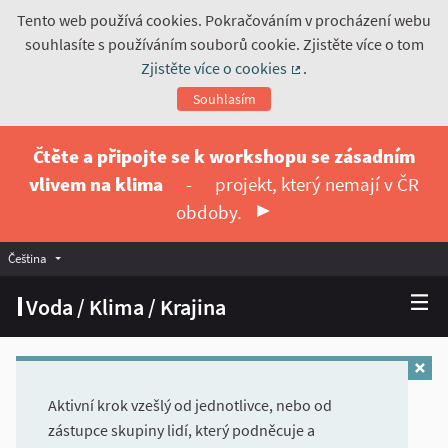
Tento web používá cookies. Pokračováním v procházení webu
souhlasíte s používáním souborů cookie. Zjistěte více o tom
Zjistěte více o cookies
.
(Externí odkaz)
Souhlasím
Čtěte a připojte se k workshopu se zásadním
vlivem na klima
-
projekt, který nemají v ČR
obdoby.
Čeština
Vyberte jazyk
Choose language
Voda / Klima / Krajina
Aktivní krok vzešlý od jednotlivce, nebo od
zástupce skupiny lidí, který podněcuje a