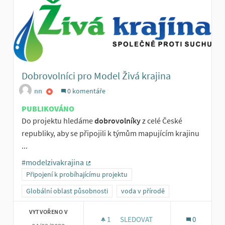
Dobrovolníci pro Model Živá krajina
nn
0 komentáře
PUBLIKOVÁNO
Do projektu hledáme
dobrovolníky
z celé České
republiky, aby se připojili k týmům mapujícím krajinu
...
#modelzivakrajina
(Externí odkaz)
Připojení k probíhajícímu projektu
Globální oblast působnosti
voda v přírodě
VYTVOŘENO V
1
1 SLEDUJÍCÍ
SLEDOVAT
0