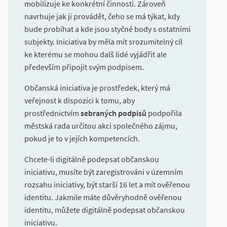
mobilizuje ke konkrétní činnosti. Zároveň
navrhuje jak ji provádět, čeho se má týkat, kdy
bude probíhat a kde jsou styčné body s ostatními
subjekty. Iniciativa by měla mít srozumitelný cíl
ke kterému se mohou dalš lidé vyjádřit ale
především připojit svým podpisem.
Občanská iniciativa je prostředek, který má
veřejnost k dispozici k tomu, aby
prostřednictvím
sebraných podpisů
podpořila
městská rada určitou akci společného zájmu,
pokud je to v jejích kompetencích.
Chcete-li digitálně podepsat občanskou
iniciativu, musíte být zaregistrováni v územním
rozsahu iniciativy, být starší 16 let a mít ověřenou
identitu. Jakmile máte důvěryhodně ověřenou
identitu, můžete digitálně podepsat občanskou
iniciativu.