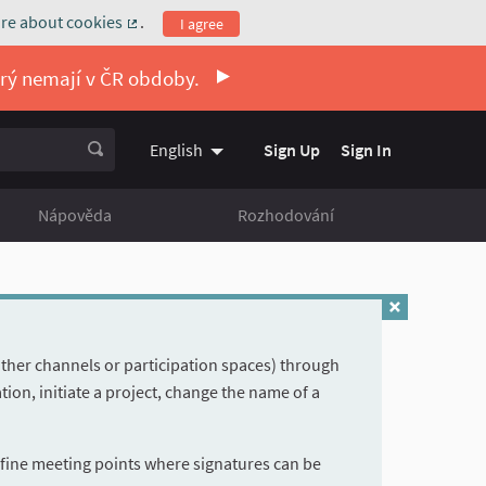
re about cookies
.
I agree
(External link)
erý nemají v ČR obdoby.
Sign Up
Sign In
English
Vyberte jazyk
Choose language
Nápověda
Rozhodování
other channels or participation spaces) through
ation, initiate a project, change the name of a
define meeting points where signatures can be