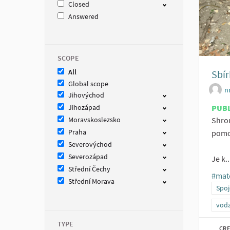
Closed
Answered
SCOPE
All
Sbír
Global scope
n
Jihovýchod
Jihozápad
PUB
Moravskoslezsko
Shrom
Praha
pomo
Severovýchod
Severozápad
Je k..
Střední Čechy
#mat
Střední Morava
Spoj
voda
TYPE
CRE