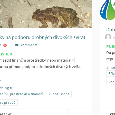
Dobr
ky na podporu drobných divokých zvířat
n
n
0 comments
PUB
Do p
LISHED
repub
áždit finanční prostředky, nebo materiální
c na přímou podporu drobných divokých zvířat
#mod
Přip
.
voda
ching
(External link)
ení sil, prostředků a znalostí
Global scope
 v přírodě
ATED AT
CR