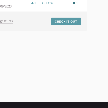
1
1 FOLLOWER
FOLLOW
0
/09/2023
 ZVÍŘAT
DOBROVOLNÍCI PRO MODEL ŽIVÁ KRAJINA
ignatures
CHECK IT OUT