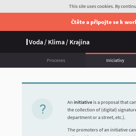
This site uses cookies. By contin
Čtěte a připojte se k wo
Voda / Klima / Krajina
Proceses
Iniciativy
An
initiative
is a proposal that ca
the collection of (digital) signatu
department or a street, etc.).
The promoters of an initiative can