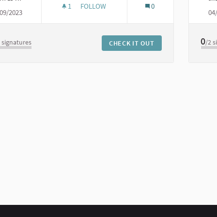
1
1 FOLLOWER
FOLLOW
0
09/2023
04
SBÍRKY NA PODPORU DROBNÝCH DIVOKÝCH
0
0
signatures
/2
s
CHECK IT OUT