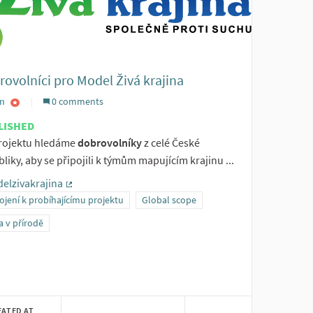
ovolníci pro Model Živá krajina
n
0 comments
LISHED
rojektu hledáme
dobrovolníky
z celé České
liky, aby se připojili k týmům mapujícím krajinu ...
elzivakrajina
(External link)
ojení k probíhajícímu projektu
Global scope
 v přírodě
EATED AT