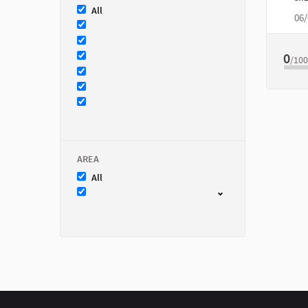
All
06/
0
/10
AREA
All