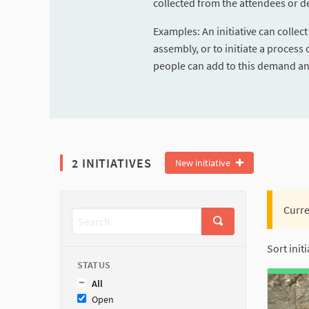
collected from the attendees or d
Examples: An initiative can collec
assembly, or to initiate a process
people can add to this demand and
2 INITIATIVES
New initiative
Curre
Sort initi
STATUS
All
Open