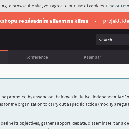
uing to browse the site, you agree to our use of cookies.
Find out mo
rkshopu se zásadním vlivem na klima
-
projekt, kt
Search
Konference
Kalendář
n be promoted by anyone on their own initiative (independently of 
res for the organization to carry out a specific action (modify a regul
 define its objectives, gather support, debate, disseminate it and 