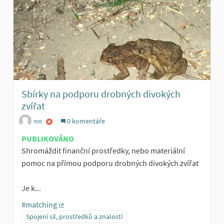
Sbírky na podporu drobných divokých
zvířat
nn
0 komentáře
PUBLIKOVÁNO
Shromáždit finanční prostředky, nebo materiální
pomoc na přímou podporu drobných divokých zvířat
Je k...
#matching
(Externí odkaz)
Spojení sil, prostředků a znalostí