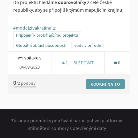
Do projektu hledáme
dobrovolníky
z celé České
republiky, aby se připojili k týmům mapujícím krajinu
...
#modelzivakrajina
(Externí odkaz)
Připojení k probíhajícímu projektu
Globální oblast působnosti
voda v přírodě
VYTVOŘENO V
1
1 SLEDUJÍCÍ
SLEDOVAT
0
04/09/2023
DOBROVOLNÍCI PRO MODEL ŽI
0
/2
podpisy
KOUKNI NA TO
Zásady a podmínky používání participativní platformy
Stáhněte si soubory s otevřenými daty