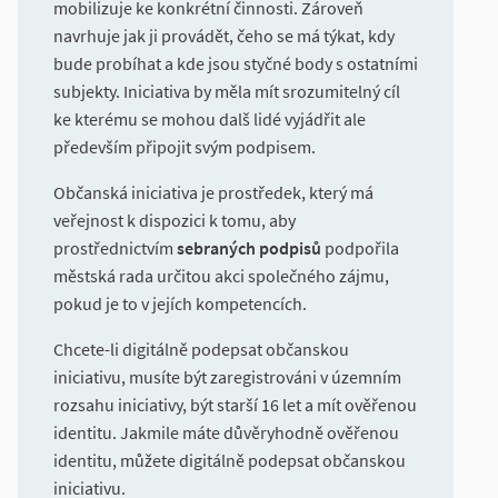
mobilizuje ke konkrétní činnosti. Zároveň
navrhuje jak ji provádět, čeho se má týkat, kdy
bude probíhat a kde jsou styčné body s ostatními
subjekty. Iniciativa by měla mít srozumitelný cíl
ke kterému se mohou dalš lidé vyjádřit ale
především připojit svým podpisem.
Občanská iniciativa je prostředek, který má
veřejnost k dispozici k tomu, aby
prostřednictvím
sebraných podpisů
podpořila
městská rada určitou akci společného zájmu,
pokud je to v jejích kompetencích.
Chcete-li digitálně podepsat občanskou
iniciativu, musíte být zaregistrováni v územním
rozsahu iniciativy, být starší 16 let a mít ověřenou
identitu. Jakmile máte důvěryhodně ověřenou
identitu, můžete digitálně podepsat občanskou
iniciativu.