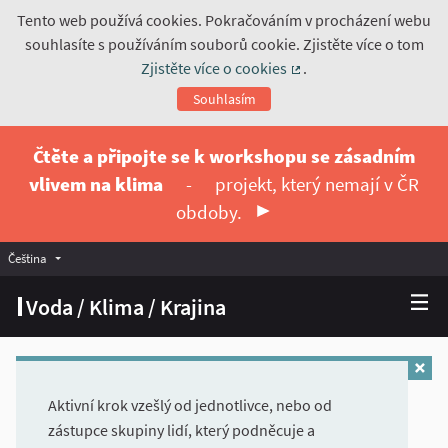
Tento web používá cookies. Pokračováním v procházení webu
souhlasíte s používáním souborů cookie. Zjistěte více o tom
Zjistěte více o cookies
.
(Externí odkaz)
Souhlasím
Čtěte a připojte se k workshopu se zásadním
vlivem na klima
-
projekt, který nemají v ČR
obdoby.
Čeština
Vyberte jazyk
Choose language
Voda / Klima / Krajina
Aktivní krok vzešlý od jednotlivce, nebo od
zástupce skupiny lidí, který podněcuje a