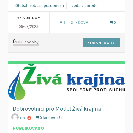
Globální oblast působnosti
voda v přírodě
VYTVOŘENO V
1
1 SLEDUJÍCÍ
SLEDOVAT
0
06/09/2023
SBÍRKY NA PODPORU DROBNÝC
0
/100
podpisy
KOUKNI NA TO
Dobrovolníci pro Model Živá krajina
nn
0 komentáře
PUBLIKOVÁNO