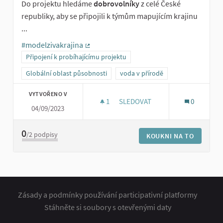
Do projektu hledáme
dobrovolníky
z celé České
republiky, aby se připojili k týmům mapujícím krajinu
...
#modelzivakrajina
(Externí odkaz)
Připojení k probíhajícímu projektu
Globální oblast působnosti
voda v přírodě
VYTVOŘENO V
1
1 SLEDUJÍCÍ
SLEDOVAT
0
04/09/2023
DOBROVOLNÍCI PRO MODEL ŽI
0
/2
podpisy
KOUKNI NA TO
Zásady a podmínky používání participativní platformy
Stáhněte si soubory s otevřenými daty