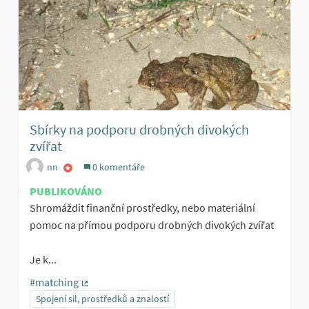
Sbírky na podporu drobných divokých
zvířat
nn
0 komentáře
PUBLIKOVÁNO
Shromáždit finanční prostředky, nebo materiální
pomoc na přímou podporu drobných divokých zvířat
Je k...
#matching
(Externí odkaz)
Spojení sil, prostředků a znalostí