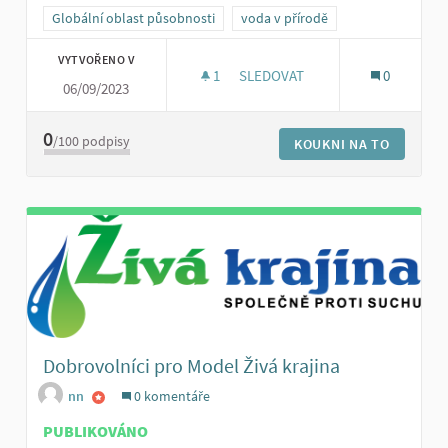
Globální oblast působnosti
voda v přírodě
VYTVOŘENO V
1
1 SLEDUJÍCÍ
SLEDOVAT
0
06/09/2023
SBÍRKY NA PODPORU DROBNÝC
0
/100
podpisy
KOUKNI NA TO
Dobrovolníci pro Model Živá krajina
nn
0 komentáře
PUBLIKOVÁNO