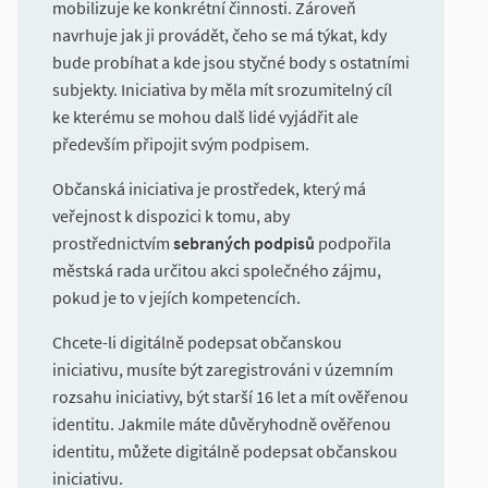
mobilizuje ke konkrétní činnosti. Zároveň
navrhuje jak ji provádět, čeho se má týkat, kdy
bude probíhat a kde jsou styčné body s ostatními
subjekty. Iniciativa by měla mít srozumitelný cíl
ke kterému se mohou dalš lidé vyjádřit ale
především připojit svým podpisem.
Občanská iniciativa je prostředek, který má
veřejnost k dispozici k tomu, aby
prostřednictvím
sebraných podpisů
podpořila
městská rada určitou akci společného zájmu,
pokud je to v jejích kompetencích.
Chcete-li digitálně podepsat občanskou
iniciativu, musíte být zaregistrováni v územním
rozsahu iniciativy, být starší 16 let a mít ověřenou
identitu. Jakmile máte důvěryhodně ověřenou
identitu, můžete digitálně podepsat občanskou
iniciativu.