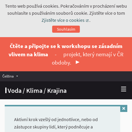
Tento web používá cookies. Pokračováním v procházení webu
souhlasíte s používáním souborů cookie. Zjistěte více o tom
Zjistěte více o cookies
.
(Externí odkaz)
Souhlasím
Čtěte a připojte se k workshopu se zásadním
vlivem na klima
-
projekt, který nemají v ČR
obdoby.
Čeština
Vyberte jazyk
Choose language
Voda / Klima / Krajina
Aktivní krok vzešlý od jednotlivce, nebo od
zástupce skupiny lidí, který podněcuje a