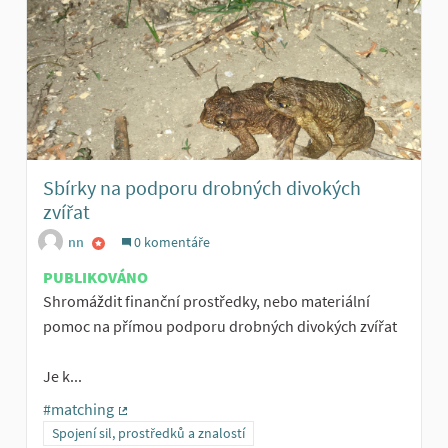
Sbírky na podporu drobných divokých
zvířat
nn
0 komentáře
PUBLIKOVÁNO
Shromáždit finanční prostředky, nebo materiální
pomoc na přímou podporu drobných divokých zvířat
Je k...
#matching
(Externí odkaz)
Spojení sil, prostředků a znalostí