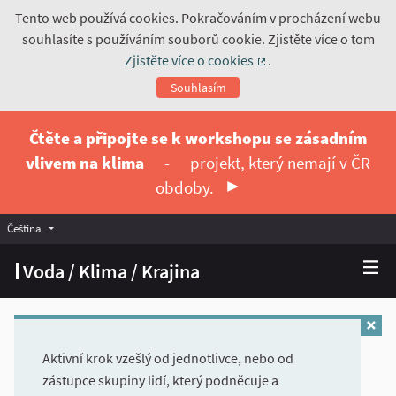
Tento web používá cookies. Pokračováním v procházení webu
souhlasíte s používáním souborů cookie. Zjistěte více o tom
Zjistěte více o cookies
.
(Externí odkaz)
Souhlasím
Čtěte a připojte se k workshopu se zásadním
vlivem na klima
-
projekt, který nemají v ČR
obdoby.
Čeština
Vyberte jazyk
Choose language
Voda / Klima / Krajina
Aktivní krok vzešlý od jednotlivce, nebo od
zástupce skupiny lidí, který podněcuje a