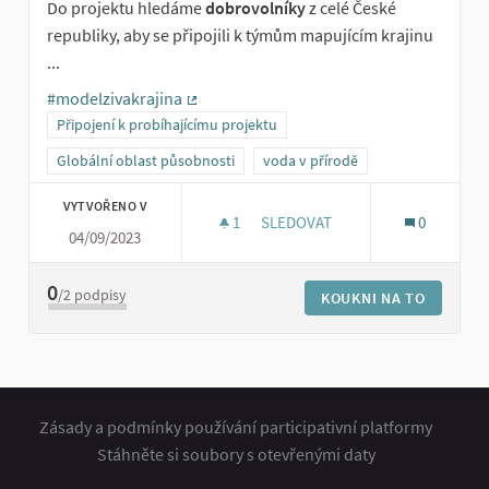
Do projektu hledáme
dobrovolníky
z celé České
republiky, aby se připojili k týmům mapujícím krajinu
...
#modelzivakrajina
(Externí odkaz)
Připojení k probíhajícímu projektu
Globální oblast působnosti
voda v přírodě
VYTVOŘENO V
1
1 SLEDUJÍCÍ
SLEDOVAT
0
04/09/2023
DOBROVOLNÍCI PRO MODEL ŽI
0
/2
podpisy
KOUKNI NA TO
Zásady a podmínky používání participativní platformy
Stáhněte si soubory s otevřenými daty