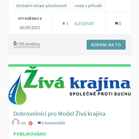
Globální oblast působnosti
voda v přírodě
VYTVOŘENO V
1
1 SLEDUJÍCÍ
SLEDOVAT
0
06/09/2023
SBÍRKY NA PODPORU DROBNÝC
0
/100
podpisy
KOUKNI NA TO
Dobrovolníci pro Model Živá krajina
nn
0 komentáře
PUBLIKOVÁNO