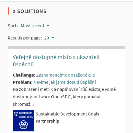
2 SOLUTIONS
Sorts
Most recent
Results per page:
20
Veřejně dostupné místo s ukazateli
úspěchů
Challenge:
Zaznamenejme dosažené cíle
Problem:
Nevíme jak jsme dosud úspěšní
Na zobrazení metrik a naplňování cílů existuje volně
dostupný software OpenSDG, který pomáhá
shromaž...
Sustainable Development Goals
PARTNERSHIPS
FOR THE GOALS
Partnership