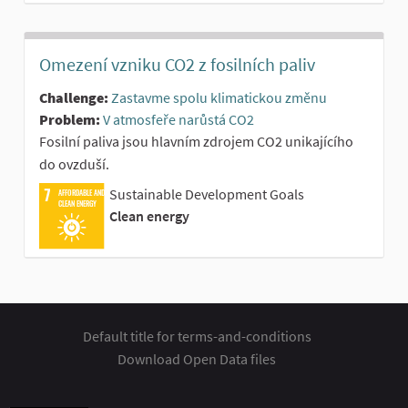
Omezení vzniku CO2 z fosilních paliv
Challenge:
Zastavme spolu klimatickou změnu
Problem:
V atmosfeře narůstá CO2
Fosilní paliva jsou hlavním zdrojem CO2 unikajícího
do ovzduší.
Sustainable Development Goals
AFFORDABLE AND
CLEAN ENERGY
Clean energy
Default title for terms-and-conditions
Download Open Data files