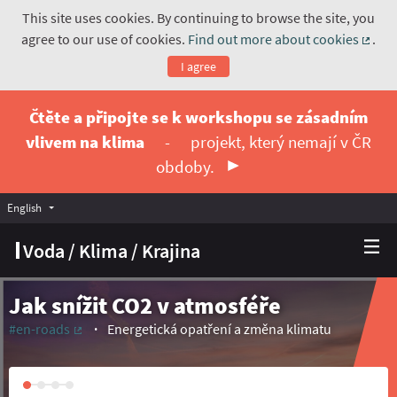
This site uses cookies. By continuing to browse the site, you
agree to our use of cookies.
Find out more about cookies
.
(Exte
I agree
Čtěte a připojte se k workshopu se zásadním
vlivem na klima
-
projekt, který nemají v ČR
obdoby.
English
Vyberte jazyk
Choose language
Voda / Klima / Krajina
Jak snížit CO2 v atmosféře
#en-roads
Energetická opatření a změna klimatu
(External link)