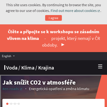
This site uses cookies. By continuing to browse the site, you
agree to our use of cookies.
Find out more about cookies
.
(Exte
I agree
Čtěte a připojte se k workshopu se zásadním
vlivem na klima
-
projekt, který nemají v ČR
obdoby.
English
Vyberte jazyk
Choose language
Voda / Klima / Krajina
Jak snížit CO2 v atmosféře
#en-roads
Energetická opatření a změna klimatu
(External link)