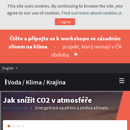
This site uses cookies. By continuing to browse the site, you
agree to our use of cookies.
Find out more about cookies
.
(Exte
I agree
Čtěte a připojte se k workshopu se zásadním
vlivem na klima
-
projekt, který nemají v ČR
obdoby.
English
Vyberte jazyk
Choose language
Voda / Klima / Krajina
Jak snížit CO2 v atmosféře
#en-roads
Energetická opatření a změna klimatu
(External link)