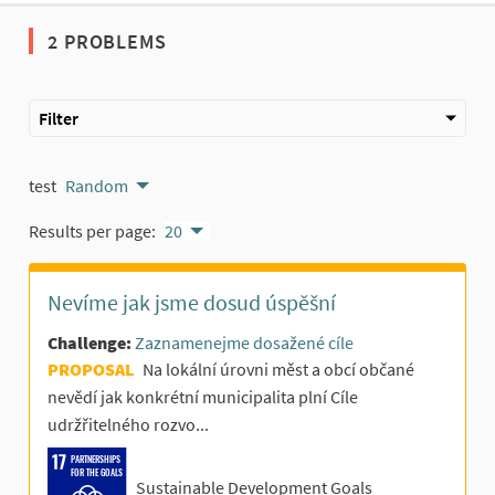
2 PROBLEMS
Filter
test
Random
Results per page:
20
Nevíme jak jsme dosud úspěšní
Challenge:
Zaznamenejme dosažené cíle
PROPOSAL
Na lokální úrovni měst a obcí občané
nevědí jak konkrétní municipalita plní Cíle
udržřitelného rozvo...
PARTNERSHIPS
FOR THE GOALS
Sustainable Development Goals