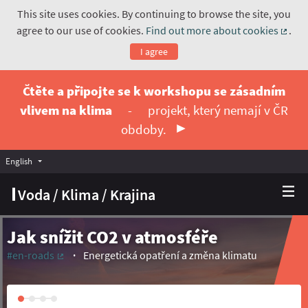
This site uses cookies. By continuing to browse the site, you
agree to our use of cookies.
Find out more about cookies
.
(Exte
I agree
Čtěte a připojte se k workshopu se zásadním
vlivem na klima
-
projekt, který nemají v ČR
obdoby.
English
Vyberte jazyk
Choose language
Voda / Klima / Krajina
Jak snížit CO2 v atmosféře
#en-roads
Energetická opatření a změna klimatu
(External link)