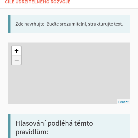
CÍLE UDRŽITELNÉHO ROZVOJE
Zde navrhujte. Buďte srozumitelní, strukturujte text.
Následující prvek je mapa, která prezentuje položky na této st
+
−
Leaflet
Hlasování podléhá těmto
pravidlům: