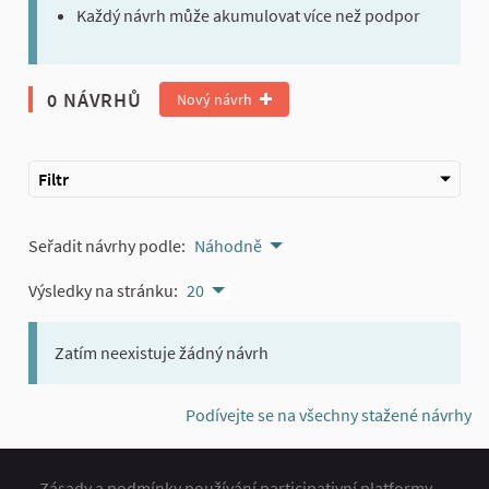
Každý návrh může akumulovat více než podpor
0 NÁVRHŮ
Nový návrh
Filtr
Seřadit návrhy podle:
Náhodně
Výsledky na stránku:
20
Zatím neexistuje žádný návrh
Podívejte se na všechny stažené návrhy
Zásady a podmínky používání participativní platformy