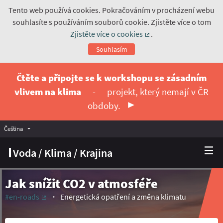
Tento web používá cookies. Pokračováním v procházení webu
souhlasíte s používáním souborů cookie. Zjistěte více o tom
Zjistěte více o cookies
.
(Externí odkaz)
Souhlasím
Čtěte a připojte se k workshopu se zásadním
vlivem na klima
-
projekt, který nemají v ČR
obdoby.
Čeština
Vyberte jazyk
Choose language
Voda / Klima / Krajina
Jak snížit CO2 v atmosféře
#en-roads
Energetická opatření a změna klimatu
(Externí odkaz)