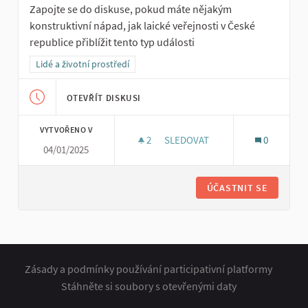
Zapojte se do diskuse, pokud máte nějakým
konstruktivní nápad, jak laické veřejnosti v České
republice přiblížit tento typ události
Filtrovat výsledky pro kategorii: Lidé a životní prostředí
Lidé a životní prostředí
OTEVŘÍT DISKUSI
VYTVOŘENO V
2
2 SLEDUJÍCÍ
SLEDOVAT
0
04/01/2025
EN-ROADS PRAKTICKY NA AKC
ÚČASTNIT SE
Zásady a podmínky používání participativní platformy
Stáhněte si soubory s otevřenými daty