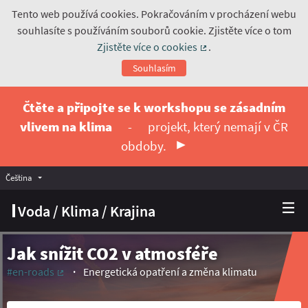
Tento web používá cookies. Pokračováním v procházení webu
souhlasíte s používáním souborů cookie. Zjistěte více o tom
Zjistěte více o cookies
.
(Externí odkaz)
Souhlasím
Čtěte a připojte se k workshopu se zásadním
vlivem na klima
-
projekt, který nemají v ČR
obdoby.
Čeština
Vyberte jazyk
Choose language
Voda / Klima / Krajina
Jak snížit CO2 v atmosféře
#en-roads
Energetická opatření a změna klimatu
(Externí odkaz)