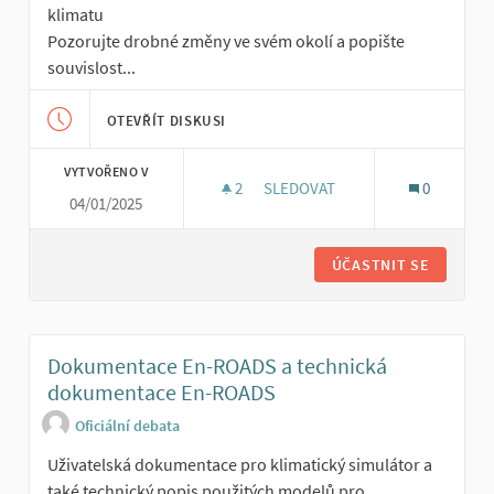
klimatu
Pozorujte drobné změny ve svém okolí a popište
souvislost...
OTEVŘÍT DISKUSI
VYTVOŘENO V
2
2 SLEDUJÍCÍ
SLEDOVAT
0
04/01/2025
TEMATICKY SOUVISEJÍCÍ AKTIV
ÚČASTNIT SE
Dokumentace En-ROADS a technická
dokumentace En-ROADS
Oficiální debata
Uživatelská dokumentace pro klimatický simulátor a
také technický popis použitých modelů pro