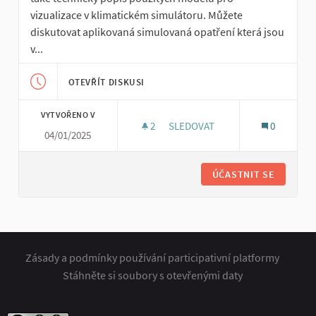
vizualizace v klimatickém simulátoru. Můžete
diskutovat aplikovaná simulovaná opatření která jsou
v...
OTEVŘÍT DISKUSI
VYTVOŘENO V
2
2 SLEDUJÍCÍ
SLEDOVAT
0
04/01/2025
DOKUMENTACE EN-ROADS A T
ÚČASTNIT SE
Zásady a podmínky používání participativní platformy
Stáhněte si soubory s otevřenými daty