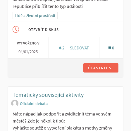
republice přiblížit tento typ události
Filtrovat výsledky pro kategorii: Lidé a životní prostředí
Lidé a životní prostředí
OTEVŘÍT DISKUSI
VYTVOŘENO V
2
2 SLEDUJÍCÍ
SLEDOVAT
0
04/01/2025
EN-ROADS PRAKTICKY NA AKC
ÚČASTNIT SE
Tematicky související aktivity
Oficiální debata
Máte nápad jak podpořit a zviditelnit téma ve svém
městě? Zde je několik tipů:
Vyhlašte soutěž o vytvoření plakátu s motivy změny