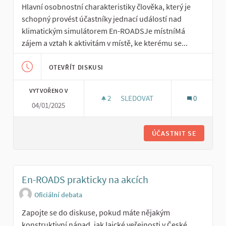
Hlavní osobnostní charakteristiky člověka, který je
schopný provést účastníky jednací událostí nad
klimatickým simulátorem En-ROADSJe místníMá
zájem a vztah k aktivitám v místě, ke kterému se...
OTEVŘÍT DISKUSI
VYTVOŘENO V
2
2 SLEDUJÍCÍ
SLEDOVAT
0
04/01/2025
CHARAKTERISTIKA AMBASADO
ÚČASTNIT SE
En-ROADS prakticky na akcích
Oficiální debata
Zapojte se do diskuse, pokud máte nějakým
konstruktivní nápad, jak laické veřejnosti v České