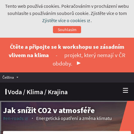
Tento web používá cookies. Pokračováním v procházení webu
souhlasíte s používáním souborů cookie. Zjistěte více o tom
Zjistěte více o cookies
.
(Externí odkaz)
Souhlasím
Čtěte a připojte se k workshopu se zásadním
vlivem na klima
-
projekt, který nemají v ČR
obdoby.
Čeština
Vyberte jazyk
Choose language
Voda / Klima / Krajina
Jak snížit CO2 v atmosféře
#en-roads
Energetická opatření a změna klimatu
(Externí odkaz)