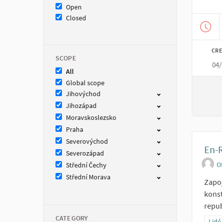
Open
Closed
CRE
SCOPE
04/
All
Global scope
Jihovýchod
Jihozápad
Moravskoslezsko
Praha
Severovýchod
En-R
Severozápad
O
Střední Čechy
Střední Morava
Zapoj
konst
repub
CATEGORY
Filt
Lidé