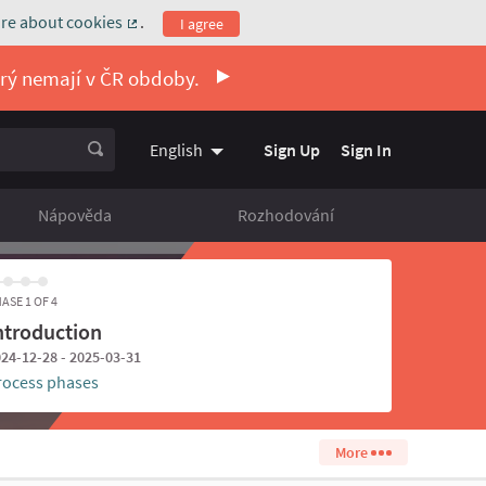
re about cookies
.
I agree
(External link)
erý nemají v ČR obdoby.
Sign Up
Sign In
English
Vyberte jazyk
Choose language
Nápověda
Rozhodování
ASE 1 OF 4
ntroduction
24-12-28 - 2025-03-31
rocess phases
More