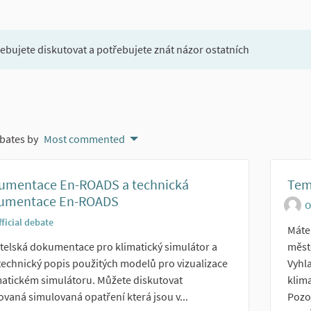
řebujete diskutovat a potřebujete znát názor ostatních
bates by
Most commented
umentace En-ROADS a technická
Tema
umentace En-ROADS
O
fficial debate
Máte 
telská dokumentace pro klimatický simulátor a
městě
technický popis použitých modelů pro vizualizace
Vyhla
matickém simulátoru. Můžete diskutovat
klim
ovaná simulovaná opatření která jsou v...
Pozo