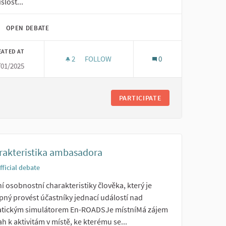
slost...
OPEN DEBATE
EATED AT
2
2 FOLLOWERS
FOLLOW
0
/01/2025
DOKUMENTACE EN-ROADS
TEMATICKY SOUVISEJÍCÍ AKTIVITY
PARTICIPATE
rakteristika ambasadora
fficial debate
í osobnostní charakteristiky člověka, který je
pný provést účastníky jednací událostí nad
atickým simulátorem En-ROADSJe místníMá zájem
ah k aktivitám v místě, ke kterému se...