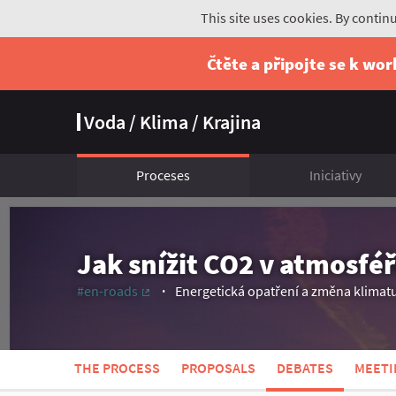
This site uses cookies. By contin
Čtěte a připojte se k wo
Voda / Klima / Krajina
Proceses
Iniciativy
Jak snížit CO2 v atmosfé
#en-roads
Energetická opatření a změna klimat
(External link)
THE PROCESS
PROPOSALS
DEBATES
MEETI