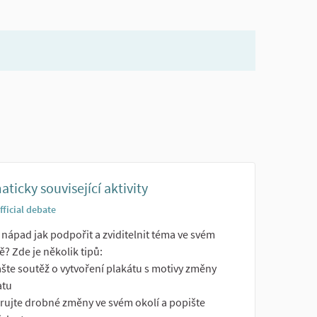
ticky související aktivity
fficial debate
nápad jak podpořit a zviditelnit téma ve svém
? Zde je několik tipů:
šte soutěž o vytvoření plakátu s motivy změny
atu
rujte drobné změny ve svém okolí a popište