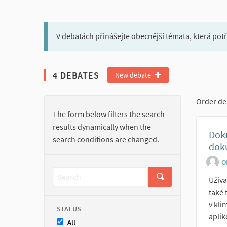
V debatách přinášejte obecnější témata, která pot
4 DEBATES
New debate
Order de
The form below filters the search
results dynamically when the
Dok
search conditions are changed.
dok
O
Uživa
také 
v kli
STATUS
aplik
All