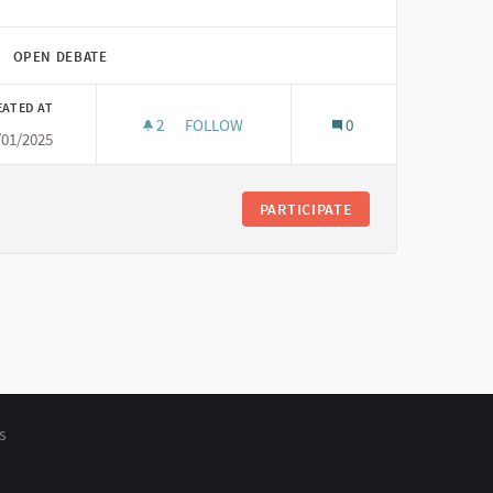
OPEN DEBATE
EATED AT
2
2 FOLLOWERS
FOLLOW
0
/01/2025
CHARAKTERISTIKA AMBASADORA
PARTICIPATE
s