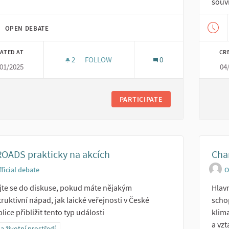
souvi
OPEN DEBATE
ATED AT
CR
2
2 FOLLOWERS
FOLLOW
0
01/2025
04
DOKUMENTACE EN-ROADS A TECHNICKÁ 
PARTICIPATE
OADS prakticky na akcích
Cha
fficial debate
O
te se do diskuse, pokud máte nějakým
Hlavn
ruktivní nápad, jak laické veřejnosti v České
scho
lice přiblížit tento typ události
klim
a vzt
er results for category: Lidé a životní prostředí
 a životní prostředí