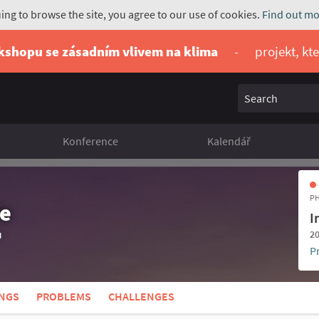
uing to browse the site, you agree to our use of cookies.
Find out mo
rkshopu se zásadním vlivem na klima
-
projekt, kt
Search
Konference
Kalendář
PH
ře
I
u
20
P
NGS
PROBLEMS
CHALLENGES