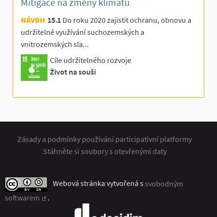
Mitigace na změny klimatu
NÁVRH
15.1
Do roku 2020 zajistit ochranu, obnovu a
udržitelné využívání suchozemských a
vnitrozemských sla...
Cíle udržitelného rozvoje
ŽIVOT
NA SOUŠI
Život na souši
Zásady a podmínky používání participativní platformy
Stáhněte si soubory s otevřenými daty
Webová stránka vytvořená s
svobodným
softwarem
.
(Externí odkaz)