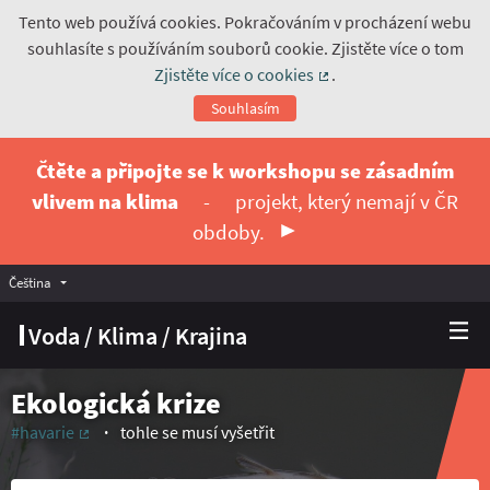
Tento web používá cookies. Pokračováním v procházení webu
souhlasíte s používáním souborů cookie. Zjistěte více o tom
Zjistěte více o cookies
.
(Externí odkaz)
Souhlasím
Čtěte a připojte se k workshopu se zásadním
vlivem na klima
-
projekt, který nemají v ČR
obdoby.
Čeština
Vyberte jazyk
Choose language
Voda / Klima / Krajina
Ekologická krize
#havarie
tohle se musí vyšetřit
(Externí odkaz)