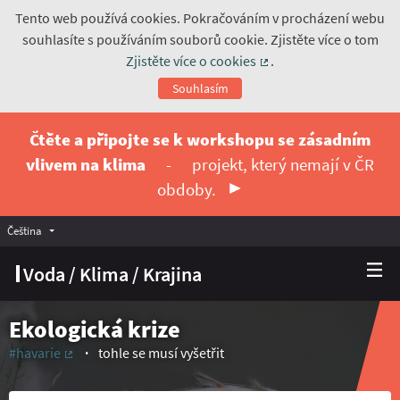
Tento web používá cookies. Pokračováním v procházení webu
souhlasíte s používáním souborů cookie. Zjistěte více o tom
Zjistěte více o cookies
.
(Externí odkaz)
Souhlasím
Čtěte a připojte se k workshopu se zásadním
vlivem na klima
-
projekt, který nemají v ČR
obdoby.
Čeština
Vyberte jazyk
Choose language
Voda / Klima / Krajina
Ekologická krize
#havarie
tohle se musí vyšetřit
(Externí odkaz)