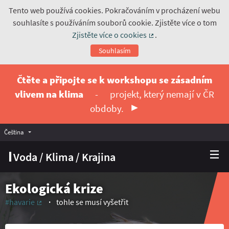
Tento web používá cookies. Pokračováním v procházení webu
souhlasíte s používáním souborů cookie. Zjistěte více o tom
Zjistěte více o cookies
.
(Externí odkaz)
Souhlasím
Čtěte a připojte se k workshopu se zásadním
vlivem na klima
-
projekt, který nemají v ČR
obdoby.
Čeština
Vyberte jazyk
Choose language
Voda / Klima / Krajina
Ekologická krize
#havarie
tohle se musí vyšetřit
(Externí odkaz)