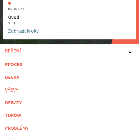
KROK 1 Z 1
Úvod
? - ?
Zobrazit kroky
ŘEŠENÍ
PROCES
BEČVA
VÝZVY
DEBATY
TURÓW
PROBLÉMY