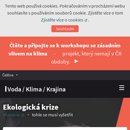
Tento web používá cookies. Pokračováním v procházení webu
souhlasíte s používáním souborů cookie. Zjistěte více o tom
Zjistěte více o cookies
.
(Externí odkaz)
Souhlasím
Čtěte a připojte se k workshopu se zásadním
vlivem na klima
-
projekt, který nemají v ČR
obdoby.
Čeština
Vyberte jazyk
Choose language
Voda / Klima / Krajina
Ekologická krize
#havarie
tohle se musí vyšetřit
(Externí odkaz)