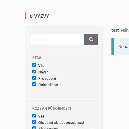
0 VÝZVY
test
Náh
Nenal
STAV
Vše
Návrh
Provedení
Dokončeno
ROZSAH PŮSOBNOSTI
Vše
Globální oblast působnosti
Jihovýchod