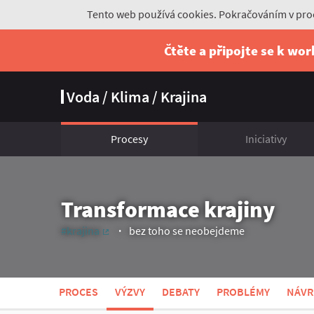
Tento web používá cookies. Pokračováním v proc
Čtěte a připojte se k wo
Voda / Klima / Krajina
Procesy
Iniciativy
Transformace krajiny
#krajina
bez toho se neobejdeme
(Externí odkaz)
PROCES
VÝZVY
DEBATY
PROBLÉMY
NÁVR