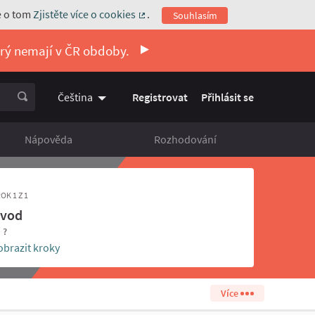
e o tom
Zjistěte více o cookies
.
Souhlasím
(Externí odkaz)
erý nemají v ČR obdoby.
Registrovat
Přihlásit se
Čeština
Vyberte jazyk
Choose language
Nápověda
Rozhodování
OK 1 Z 1
vod
- ?
obrazit kroky
Více