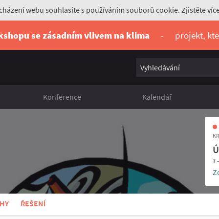
házení webu souhlasíte s používáním souborů cookie. Zjistěte víc
rkshopu se zásadním vlivem na klima
-
projekt, kt
Vyhledávání
Konference
Kalendář
KR
Ú
? 
Z
HY
ŘEŠENÍ