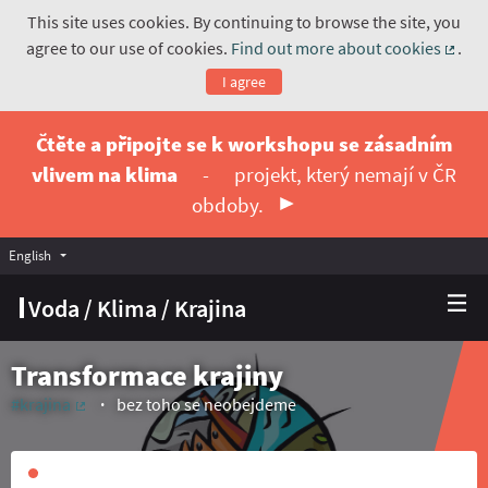
This site uses cookies. By continuing to browse the site, you
agree to our use of cookies.
Find out more about cookies
.
(Exte
I agree
Čtěte a připojte se k workshopu se zásadním
vlivem na klima
-
projekt, který nemají v ČR
obdoby.
English
Vyberte jazyk
Choose language
Voda / Klima / Krajina
Transformace krajiny
#krajina
bez toho se neobejdeme
(External link)