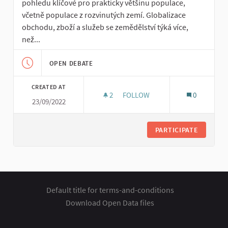
pohledu klíčové pro prakticky většinu populace,
včetně populace z rozvinutých zemí. Globalizace
obchodu, zboží a služeb se zemědělství týká více,
než...
OPEN DEBATE
CREATED AT
2
2 FOLLOWERS
FOLLOW
0
23/09/2022
ROZVOJOVÉ PROJEKTY PŘIZPŮ
PARTICIPATE
Default title for terms-and-conditions
Download Open Data files