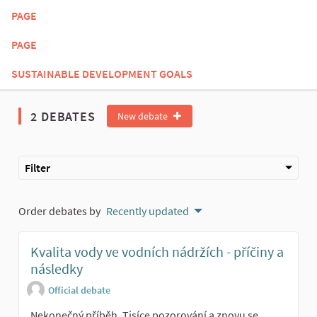
PAGE
PAGE
SUSTAINABLE DEVELOPMENT GOALS
2 DEBATES
New debate
Filter
Order debates by
Recently updated
Kvalita vody ve vodních nádržích - příčiny a
následky
Official debate
Nekonečný příběh. Tisíce pozorování a znovu se