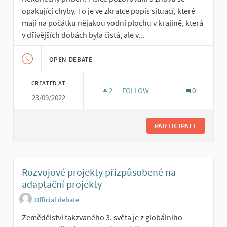
opakující chyby. To je ve zkratce popis situací, které
mají na počátku nějakou vodní plochu v krajině, která
v dřívějších dobách byla čistá, ale v...
OPEN DEBATE
CREATED AT
2
2 FOLLOWERS
FOLLOW
0
23/09/2022
KVALITA VODY VE VODNÍCH NÁD
PARTICIPATE
Rozvojové projekty přizpůsobené na
adaptační projekty
Official debate
Zemědělství takzvaného 3. světa je z globálního