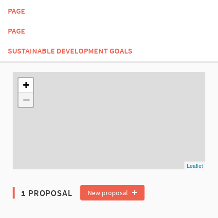
PAGE
PAGE
SUSTAINABLE DEVELOPMENT GOALS
The following element is a map which presents the items on thi
+
−
Leaflet
1 PROPOSAL
New proposal