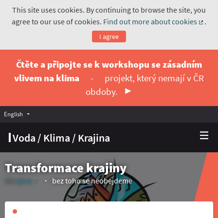
This site uses cookies. By continuing to browse the site, you
agree to our use of cookies.
Find out more about cookies
.
(Exte
I agree
Čtěte a připojte se k workshopu se zásadním
vlivem na klima
-
projekt, který nemají v ČR
obdoby.
English
Vyberte jazyk
Choose language
Voda / Klima / Krajina
Transformace krajiny
#krajina
bez toho se neobejdeme
(External link)