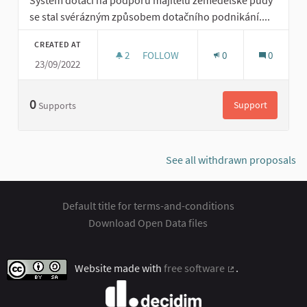
Systém dotací na podporu majitelů zemědělské půdy
se stal svérázným způsobem dotačního podnikání....
CREATED AT
2
2 FOLLOWERS
FOLLOW
0
0
23/09/2022
PŘEHODNOŤME PLOŠNÉ DOTACE A 
0
Support
Supports
Přehodnoťme 
See all withdrawn proposals
Default title for terms-and-conditions
Download Open Data files
Website made with
free software
.
(External link)