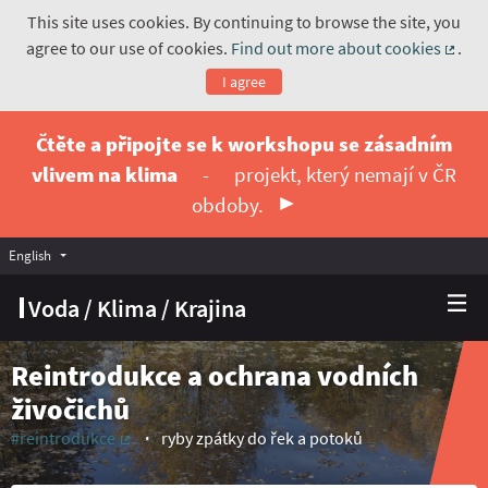
This site uses cookies. By continuing to browse the site, you
agree to our use of cookies.
Find out more about cookies
.
(Exte
I agree
Čtěte a připojte se k workshopu se zásadním
vlivem na klima
-
projekt, který nemají v ČR
obdoby.
English
Vyberte jazyk
Choose language
Voda / Klima / Krajina
Reintrodukce a ochrana vodních
živočichů
#reintrodukce
ryby zpátky do řek a potoků
(External link)