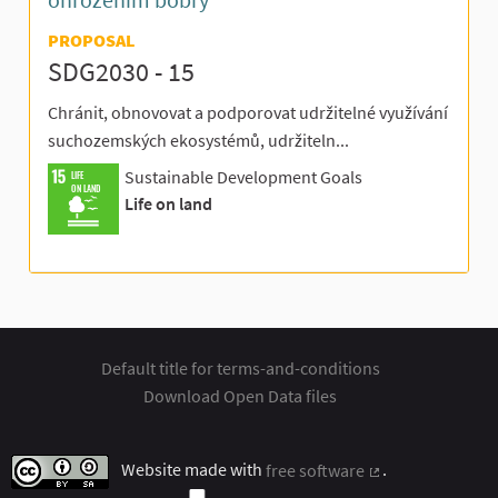
PROPOSAL
SDG2030 - 15
Chránit, obnovovat a podporovat udržitelné využívání
suchozemských ekosystémů, udržiteln...
Sustainable Development Goals
LIFE
ON LAND
Life on land
Default title for terms-and-conditions
Download Open Data files
Website made with
free software
.
(External link)