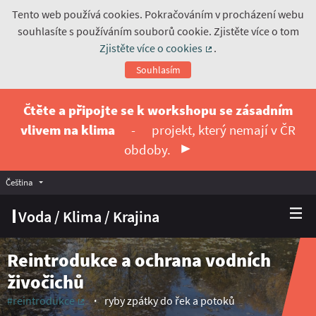
Tento web používá cookies. Pokračováním v procházení webu
souhlasíte s používáním souborů cookie. Zjistěte více o tom
Zjistěte více o cookies
.
(Externí odkaz)
Souhlasím
Čtěte a připojte se k workshopu se zásadním
vlivem na klima
-
projekt, který nemají v ČR
obdoby.
Čeština
Vyberte jazyk
Choose language
Voda / Klima / Krajina
Reintrodukce a ochrana vodních
živočichů
#reintrodukce
ryby zpátky do řek a potoků
(Externí odkaz)