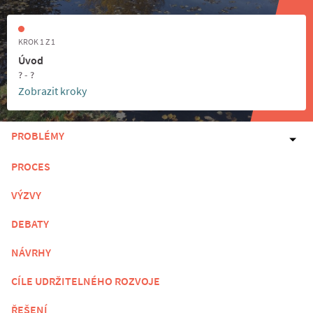
KROK 1 Z 1
Úvod
? - ?
Zobrazit kroky
PROBLÉMY
PROCES
VÝZVY
DEBATY
NÁVRHY
CÍLE UDRŽITELNÉHO ROZVOJE
ŘEŠENÍ