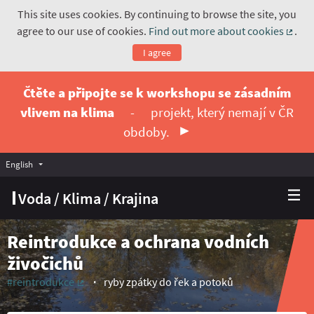
This site uses cookies. By continuing to browse the site, you
agree to our use of cookies.
Find out more about cookies
.
(Exte
I agree
Čtěte a připojte se k workshopu se zásadním
vlivem na klima
-
projekt, který nemají v ČR
obdoby.
English
Vyberte jazyk
Choose language
Voda / Klima / Krajina
Reintrodukce a ochrana vodních
živočichů
#reintrodukce
ryby zpátky do řek a potoků
(External link)