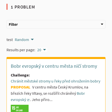
1 PROBLEM
Filter
test
Random
Results per page:
20
Bobr evropský v centru města ničí stromy
Challenge:
Chránit městské stromy u řeky před ohrožením bobry
PROPOSAL
V centru města Český Krumlov, na
březích řeky Vltavy, se rozšířil chráněný
Bobr
evropský
. Jeho přiro...
(External link)
LIFE
ON LAND