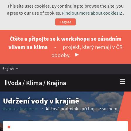
This site uses cookies. By continuing to browse the site, you
agree to our use of cookies.
Find out more about cookies
.
(Exte
I agree
Čtěte a připojte se k workshopu se zásadním
vlivem na klima
-
projekt, který nemají v ČR
obdoby.
English
Vyberte jazyk
Choose language
Voda / Klima / Krajina
Udržení vody v krajině
#voda-v-krajine
klíčová podmínka při boji se suchem
(External link)