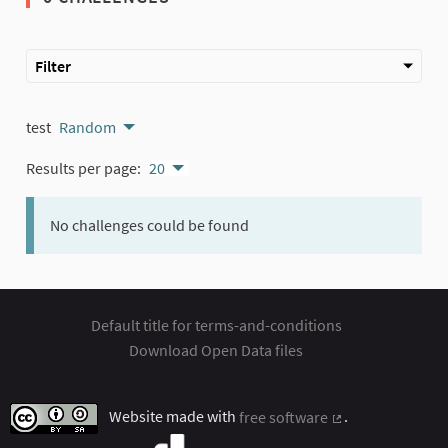
Filter
test
Random
Results per page:
20
No challenges could be found
Default title for terms-and-conditions
Download Open Data files
Website made with
free software
.
(External link)