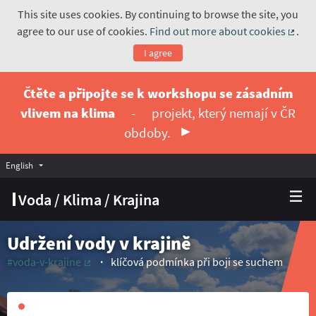
This site uses cookies. By continuing to browse the site, you
agree to our use of cookies.
Find out more about cookies
.
(Exte
I agree
Čtěte a připojte se k workshopu se zásadním
vlivem na klima
-
projekt, který nemají v ČR
obdoby.
English
Vyberte jazyk
Choose language
Voda / Klima / Krajina
Udržení vody v krajině
#voda-v-krajine
klíčová podmínka při boji se suchem
(External link)