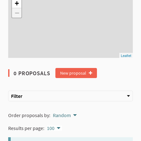
+
−
Leaflet
0 PROPOSALS
New proposal
Filter
Order proposals by:
Random
Results per page:
100