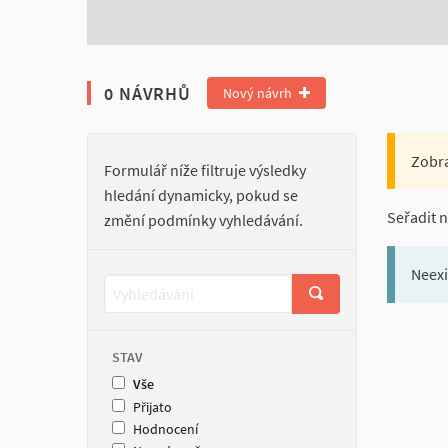
0 NÁVRHŮ
Nový návrh
Zobra
Formulář níže filtruje výsledky
hledání dynamicky, pokud se
Seřadit 
změní podmínky vyhledávání.
Neexi
STAV
Vše
Přijato
Hodnocení