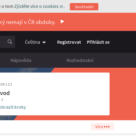
e o tom
Zjistěte více o cookies
.
Souhlasím
(Externí odkaz)
erý nemají v ČR obdoby.
Registrovat
Přihlásit se
Čeština
Vyberte jazyk
Choose language
Nápověda
Rozhodování
OK 1 Z 1
vod
- ?
obrazit kroky
Více