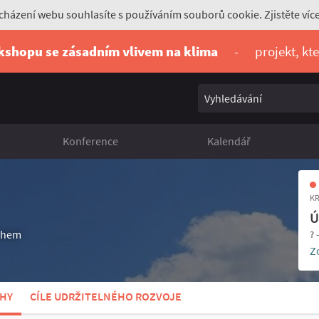
házení webu souhlasíte s používáním souborů cookie. Zjistěte víc
rkshopu se zásadním vlivem na klima
-
projekt, kt
Vyhledávání
Konference
Kalendář
KR
Ú
uchem
? 
Z
HY
CÍLE UDRŽITELNÉHO ROZVOJE