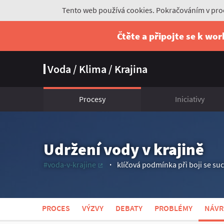
Tento web používá cookies. Pokračováním v proc
Čtěte a připojte se k wo
Voda / Klima / Krajina
Procesy
Iniciativy
Udržení vody v krajině
#voda-v-krajine
klíčová podmínka při boji se s
(Externí odkaz)
PROCES
VÝZVY
DEBATY
PROBLÉMY
NÁVR