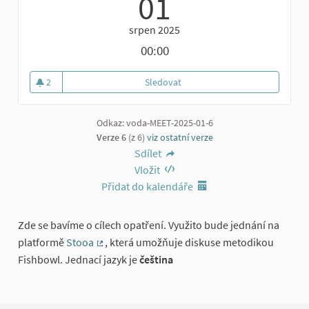
01
srpen 2025
00:00
2
Sledovat
Jednací slot 1
2 sledující
Odkaz: voda-MEET-2025-01-6
Verze 6
(z 6)
viz ostatní verze
Sdílet
Vložit
Přidat do kalendáře
Zde se bavíme o cílech opatření. Využito bude jednání na
platformě
Stooa
, která umožňuje diskuse metodikou
(Externí odkaz)
Fishbowl. Jednací jazyk je
čeština