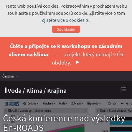
Tento web používá cookies. Pokračováním v procházení webu
souhlasíte s používáním souborů cookie. Zjistěte více o tom
Zjistěte více o cookies
.
(Externí odkaz)
Souhlasím
Čtěte a připojte se k workshopu se zásadním
vlivem na klima
-
projekt, který nemají v ČR
obdoby.
Čeština
Vyberte jazyk
Choose language
Voda / Klima / Krajina
Česká konference nad výsledky
En-ROADS