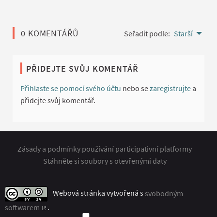
0 KOMENTÁŘŮ
Seřadit podle:
Starší
PŘIDEJTE SVŮJ KOMENTÁŘ
Přihlaste se pomocí svého účtu
nebo se
zaregistrujte
a
přidejte svůj komentář.
Zásady a podmínky používání participativní platformy
Stáhněte si soubory s otevřenými daty
Webová stránka vytvořená s
svobodným
softwarem
.
(Externí odkaz)