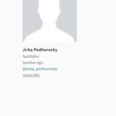
Jirka Podhorecky
facilitátor
Spotter.ngo
@jirka_podhorecky
more info