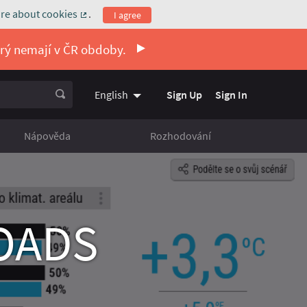
re about cookies
.
I agree
(External link)
erý nemají v ČR obdoby.
Sign Up
Sign In
English
Vyberte jazyk
Choose language
Nápověda
Rozhodování
ROADS