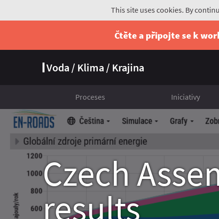
This site uses cookies. By contin
Čtěte a připojte se k wo
Voda / Klima / Krajina
Proceses
Iniciativy
Czech Asse
results