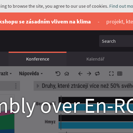
uing to browse the site, you agree to our use of cookies.
Find out mo
rkshopu se zásadním vlivem na klima
-
projekt, kt
Search
Konference
Kalendář
mbly over En-