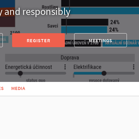
y and responsibly
REGISTER
MEETINGS
ES
MEDIA