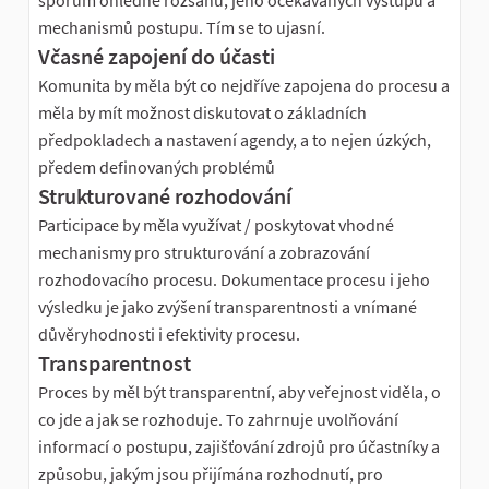
sporům ohledně rozsahu, jeho očekávaných výstupů a
mechanismů postupu. Tím se to ujasní.
Včasné zapojení do účasti
Komunita by měla být co nejdříve zapojena do procesu a
měla by mít možnost diskutovat o základních
předpokladech a nastavení agendy, a to nejen úzkých,
předem definovaných problémů
Strukturované rozhodování
Participace by měla využívat / poskytovat vhodné
mechanismy pro strukturování a zobrazování
rozhodovacího procesu. Dokumentace procesu i jeho
výsledku je jako zvýšení transparentnosti a vnímané
důvěryhodnosti i efektivity procesu.
Transparentnost
Proces by měl být transparentní, aby veřejnost viděla, o
co jde a jak se rozhoduje. To zahrnuje uvolňování
informací o postupu, zajišťování zdrojů pro účastníky a
způsobu, jakým jsou přijímána rozhodnutí, pro