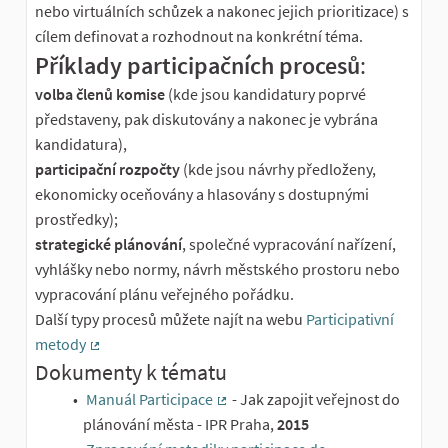
nebo virtuálních schůzek a nakonec jejich prioritizace) s
cílem definovat a rozhodnout na konkrétní téma.
Příklady participačních procesů
:
volba členů komise
(kde jsou kandidatury poprvé
představeny, pak diskutovány a nakonec je vybrána
kandidatura),
participační rozpočty
(kde jsou návrhy předloženy,
ekonomicky oceňovány a hlasovány s dostupnými
prostředky);
strategické plánování
, společné vypracování nařízení,
vyhlášky nebo normy, návrh městského prostoru nebo
vypracování plánu veřejného pořádku.
Další typy procesů můžete najít na webu
Participativní
metody
(Externí odkaz)
Dokumenty k tématu
Manuál Participace
- Jak zapojit veřejnost do
(Externí odkaz)
plánování města - IPR Praha,
2015