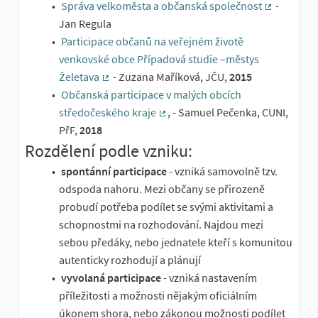
Správa velkoměsta a občanská společnost
-
(Externí od
Jan Regula
Participace občanů na veřejném životě
venkovské obce Případová studie –městys
Želetava
- Zuzana Maříková, JČU,
2015
(Externí odkaz)
Občanská participace v malých obcích
středočeského kraje
, - Samuel Pečenka, CUNI,
(Externí odkaz)
PřF,
2018
Rozdělení podle vzniku:
spontánní participace
- vzniká samovolně tzv.
odspoda nahoru. Mezi občany se přirozeně
probudí potřeba podílet se svými aktivitami a
schopnostmi na rozhodování. Najdou mezi
sebou předáky, nebo jednatele kteří s komunitou
autenticky rozhodují a plánují
vyvolaná participace
- vzniká nastavením
příležitosti a možnosti nějakým oficiálním
úkonem shora, nebo zákonou možnosti podílet