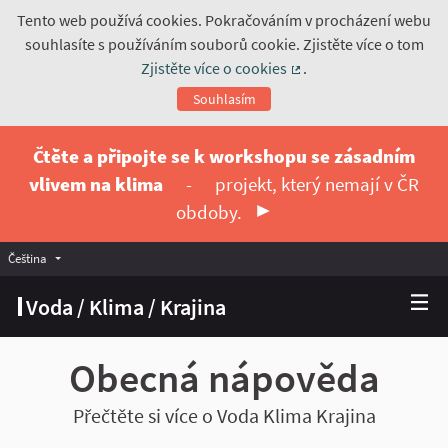
Tento web používá cookies. Pokračováním v procházení webu
souhlasíte s používáním souborů cookie. Zjistěte více o tom
Zjistěte více o cookies
.
(Externí odkaz)
Souhlasím
Čtěte a připojte se k workshopu se zásadním
vlivem na klima
-
projekt, který nemají v ČR
obdoby.
Čeština
Vyberte jazyk
Choose language
Voda / Klima / Krajina
Obecná nápověda
Přečtěte si více o Voda Klima Krajina