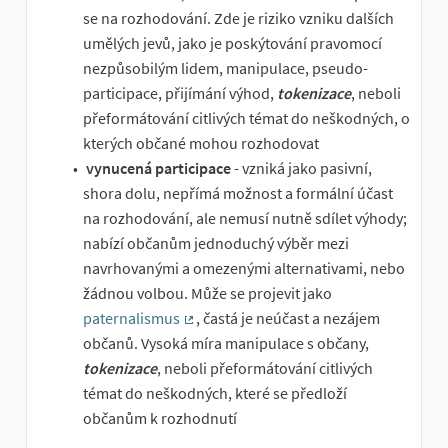
se na rozhodování. Zde je riziko vzniku dalších
umělých jevů, jako je poskýtování pravomocí
nezpůsobilým lidem, manipulace, pseudo-
participace, přijímání výhod,
tokenizace
, neboli
přeformátování citlivých témat do neškodných, o
kterých občané mohou rozhodovat
vynucená participace
- vzniká jako pasivní,
shora dolu, nepřímá možnost a formální účast
na rozhodování, ale nemusí nutně sdílet výhody;
nabízí občanům jednoduchý výběr mezi
navrhovanými a omezenými alternativami, nebo
žádnou volbou. Může se projevit jako
paternalismus
, častá je neúčast a nezájem
(Externí odkaz)
občanů. Vysoká míra manipulace s občany,
tokenizace
, neboli přeformátování citlivých
témat do neškodných, které se předloží
občanům k rozhodnutí