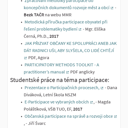
Zpracování metodiky participace do
koncepčních dokumentů rozvoje měst a obcí
-
(Externí
Bezk TAČR
na webu MMR
Metodická příručka participace obyvatel při
řešení problematiky bydlení
- Mgr. Eliška
(Externí odkaz)
Černá, Ph.D.,
2017
JAK PŘIZVAT OBČANY KE SPOLUPRÁCI ANEB JAK
DÁT RADNICI UŠI, ABY SLYŠELA, CO LIDÉ CHTĚJÍ
PDF, Agora
(Externí odkaz)
PARTICIPATORY METHODS TOOLKIT - A
practitioner’s manual
PDF anglicky
(Externí odkaz)
Studentské práce na téma participace:
Prezentace o Participačních procesech,
- Dana
(Externí odkaz
Diváková, Letní škola NSZM
E-Participace ve vybraných obcích
, - Magda
(Externí odkaz)
Poláštíková, VŠB TUO, EF,
2017
Občanská participace na správě a rozvoji obce
(Extern
, - Jiří Švarc