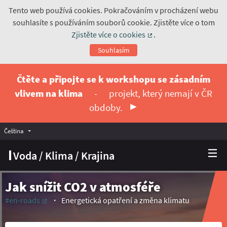
Tento web používá cookies. Pokračováním v procházení webu
souhlasíte s používáním souborů cookie. Zjistěte více o tom
Zjistěte více o cookies
.
(Externí odkaz)
Souhlasím
Čtěte a připojte se k workshopu se zásadním
vlivem na klima
-
projekt, který nemají v ČR
obdoby.
Čeština
Vyberte jazyk
Choose language
Voda / Klima / Krajina
Jak snížit CO2 v atmosféře
#en-roads
Energetická opatření a změna klimatu
(Externí odkaz)