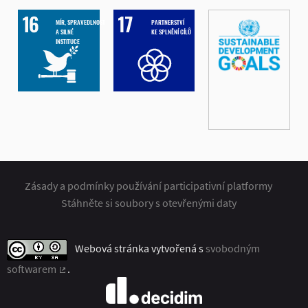
MÍR, SPRAVEDLNOST
PARTNERSTVÍ
A SILNÉ
KE SPLNĚNÍ CÍLŮ
INSTITUCE
Zásady a podmínky používání participativní platformy
Stáhněte si soubory s otevřenými daty
Webová stránka vytvořená s
svobodným
softwarem
.
(Externí odkaz)