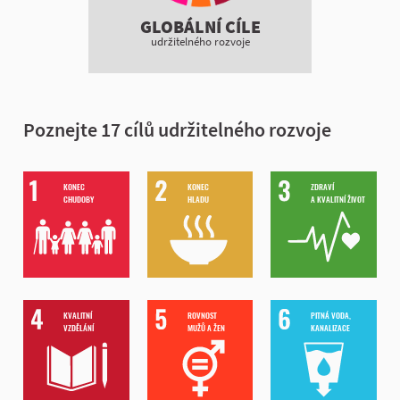
GLOBÁLNÍ CÍLE
udržitelného rozvoje
Poznejte 17 cílů udržitelného rozvoje
KONEC
KONEC
ZDRAVÍ
CHUDOBY
HLADU
A KVALITNÍ ŽIVOT
KVALITNÍ
ROVNOST
PITNÁ VODA,
VZDĚLÁNÍ
MUŽŮ A ŽEN
KANALIZACE