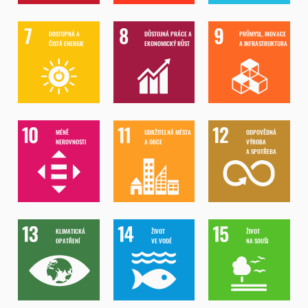
DOSTUPNÁ A
DŮSTOJNÁ PRÁCE A
PRŮMYSL, INOVACE
ČISTÁ ENERGIE
EKONOMICKÝ RŮST
A INFRASTRUKTURA
MÉNĚ
UDRŽITELNÁ MÉSTA
ODPOVĚDNÁ
NEROVNOSTI
A OBCE
VÝROBA
A SPOTŘEBA
KLIMATICKÁ
ŽIVOT
ŽIVOT
OPATŘENÍ
VE VODÉ
NA SOUŠI