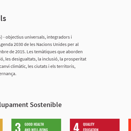
ls
- objectius universals, integradors i
Agenda 2030 de les Nacions Unides per al
mbre de 2015. Les temàtiques que aborden
ó, les desigualtats, la inclusió, la prosperitat
nvi climàtic, les ciutats i els territoris,
vernança.
olupament Sostenible
GOOD HEALTH
QUALITY
AND WELL-BEING
EDUCATION