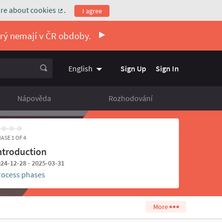
re about cookies
.
I agree
(External link)
erý nemají v ČR obdoby.
Sign Up
Sign In
English
Vyberte jazyk
Choose language
Nápověda
Rozhodování
ASE 1 OF 4
ntroduction
24-12-28 - 2025-03-31
rocess phases
More