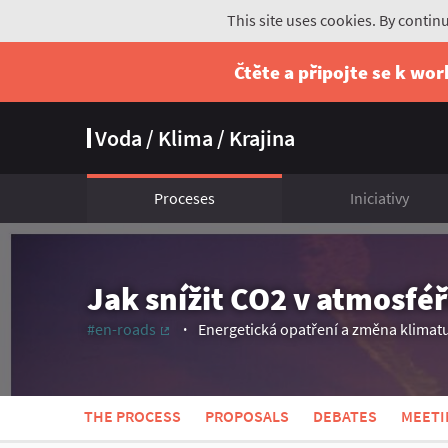
This site uses cookies. By contin
Čtěte a připojte se k wo
Voda / Klima / Krajina
Proceses
Iniciativy
Jak snížit CO2 v atmosfé
#en-roads
Energetická opatření a změna klimat
(External link)
THE PROCESS
PROPOSALS
DEBATES
MEETI