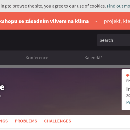
uing to browse the site, you agree to our use of cookies.
Find out mo
rkshopu se zásadním vlivem na klima
-
projekt, kt
Search
Konference
Kalendář
PH
ře
I
u
20
P
NGS
PROBLEMS
CHALLENGES