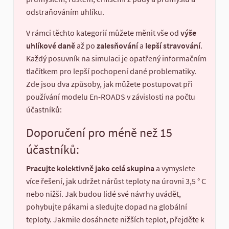
odstraňováním uhlíku.
V rámci těchto kategorií můžete měnit vše od
výše
uhlíkové daně
až po
zalesňování
a
lepší stravování
.
Každý posuvník na simulaci je opatřený informačním
tlačítkem pro lepší pochopení dané problematiky.
Zde jsou dva způsoby, jak můžete postupovat při
používání modelu En-ROADS v závislosti na počtu
účastníků:
Doporučení pro méně než 15
účastníků:
Pracujte kolektivně jako celá skupina
a vymyslete
více řešení, jak udržet nárůst teploty na úrovni 3,5 ° C
nebo nižší. Jak budou lidé své návrhy uvádět,
pohybujte pákami a sledujte dopad na globální
teploty. Jakmile dosáhnete nižších teplot, přejděte k