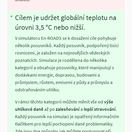
Cílem je udržet globální teplotu na
+
úrovni 3,5 °C nebo nižší.
V simulátoru En-ROADS se k dosažení cíle pohybuje
několik posuvníků. Každý posuvník, podpořený tisíci
rovnicemi, je založen na nejnovějších vědeckých
poznatcích. Simulace je rozdělena do několika
kategorií a obsahuje posuvníky, které manipulují s
dodávkami energie, dopravou, budovami a
průmyslem, růstem, emisemi z půdy a průmyslu a
odstraňováním uhlíku.
V rámci těchto kategorií můžete měnit vše od
výše
uhlíkové daně
až po
zalesňování
a
lepší stravování
.
Každý posuvník na simulaci je opatřený informačním
tlačítkem pro lepší pochopení dané problematiky.
Zde jsou dva způsoby, jak můžete postupovat při