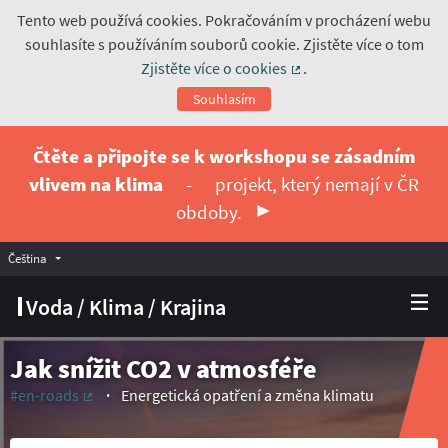
Tento web používá cookies. Pokračováním v procházení webu
souhlasíte s používáním souborů cookie. Zjistěte více o tom
Zjistěte více o cookies
.
(Externí odkaz)
Souhlasím
Čtěte a připojte se k workshopu se zásadním
vlivem na klima
-
projekt, který nemají v ČR
obdoby.
Čeština
Vyberte jazyk
Choose language
Voda / Klima / Krajina
Jak snížit CO2 v atmosféře
#en-roads
Energetická opatření a změna klimatu
(Externí odkaz)