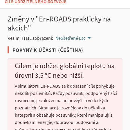
CÍLE UDRŽITELNÉHO ROZVOJE
Změny v "En-ROADS prakticky na
akcích"
Režim HTML zobrazení:
Neošetřené Esc
POKYNY K ÚČASTI (ČEŠTINA)
Cílem je udržet globální teplotu na
-
úrovni 3,5 °C nebo nižší.
V simulátoru En-ROADS se k dosažení cíle pohybuje
několik posuvníků. Každý posuvník, podpořený tisíci
rovnicemi, je založen na nejnovějších vědeckých
poznatcích. Simulace je rozdělena do několika
kategorií a obsahuje posuvníky, které manipulují s
dodávkami energie, dopravou, budovami a
průmyslem, růstem, emisemi z půdy a průmyslu a