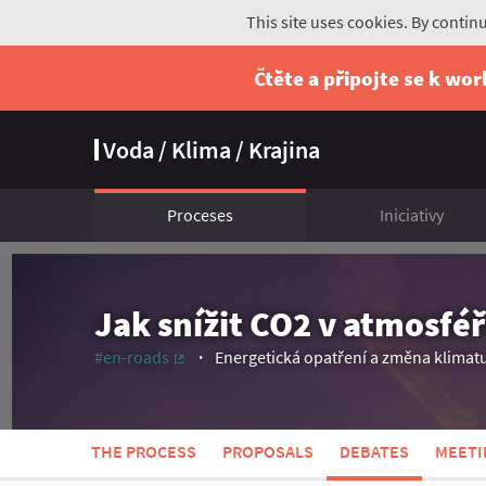
This site uses cookies. By contin
Čtěte a připojte se k wo
Voda / Klima / Krajina
Proceses
Iniciativy
Jak snížit CO2 v atmosfé
#en-roads
Energetická opatření a změna klimat
(External link)
THE PROCESS
PROPOSALS
DEBATES
MEETI