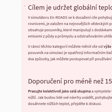
Cílem je udržet globální tepl
-
V simulátoru En-ROADS se k dosažení cíle pohybuj
rovnicemi, je založen na nejnovějších vědeckých p
obsahuje posuvníky, které manipulují s dodávkam
emisemi z půdy a průmyslu a odstraňováním uhlík
V rámci těchto kategorií můžete měnit vše od
výše
posuvník na simulaci je opatřený informačním tla
dva způsoby, jak můžete postupovat při používání
Doporučení pro méně než 15
Pracujte kolektivně jako celá skupina
a vymyslete v
nižší. Jak budou lidé své návrhy uvádět, pohybujte
dosáhnete nižších teplot, přejděte k diskusi.