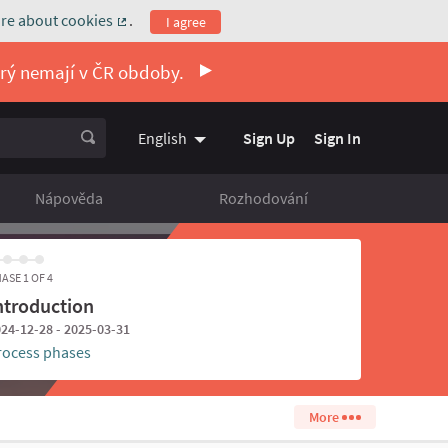
re about cookies
.
I agree
(External link)
erý nemají v ČR obdoby.
Sign Up
Sign In
English
Vyberte jazyk
Choose language
Nápověda
Rozhodování
ASE 1 OF 4
ntroduction
24-12-28 - 2025-03-31
rocess phases
More