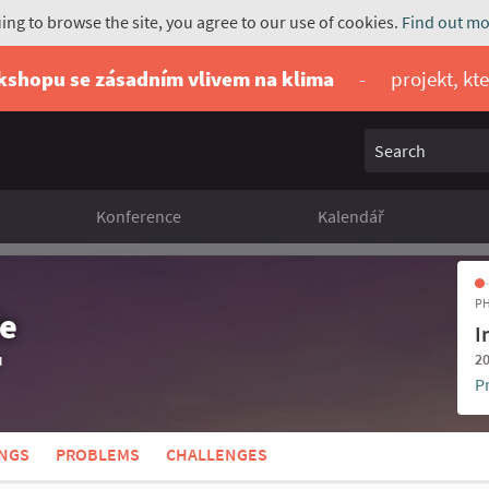
uing to browse the site, you agree to our use of cookies.
Find out mo
rkshopu se zásadním vlivem na klima
-
projekt, kt
Search
Konference
Kalendář
PH
ře
I
u
20
P
NGS
PROBLEMS
CHALLENGES