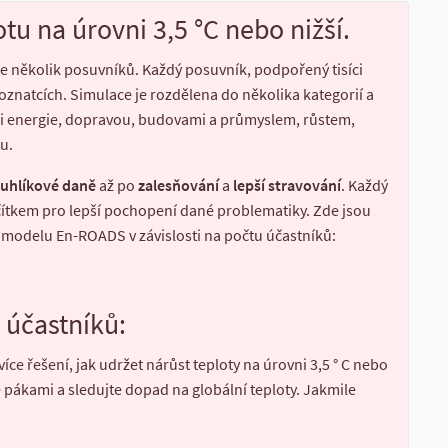
otu na úrovni 3,5 °C nebo nižší.
e několik posuvníků. Každý posuvník, podpořený tisíci
oznatcích. Simulace je rozdělena do několika kategorií a
i energie, dopravou, budovami a průmyslem, růstem,
u.
 uhlíkové daně
až po
zalesňování
a
lepší stravování
. Každý
čítkem pro lepší pochopení dané problematiky. Zde jsou
 modelu En-ROADS v závislosti na počtu účastníků:
 účastníků:
íce řešení, jak udržet nárůst teploty na úrovni 3,5 ° C nebo
 pákami a sledujte dopad na globální teploty. Jakmile