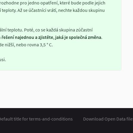
 rozhodne pro jedno opatření, které bude podle jejich
 teploty. Až se účastníci vrátí, nechte každou skupinu
ální teplotu. Poté, co se každá skupina zúčastní
 řešení najednou a zjistěte, jaká je společná změna
.
 nižší, nebo rovna 3,5 ° C.
usi.
Default title for terms-and-conditions
Download Open Data file