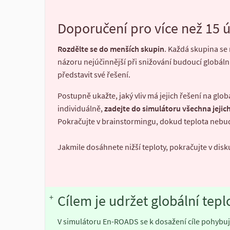
Doporučení pro více než 15 ú
Rozdělte se do menších skupin
. Každá skupina se
názoru nejúčinnější při snižování budoucí globální
představit své řešení.
Postupně ukažte, jaký vliv má jejich řešení na glob
individuálně,
zadejte do simulátoru všechna jejich
Pokračujte v brainstormingu, dokud teplota nebude
Jakmile dosáhnete nižší teploty, pokračujte v disk
Cílem je udržet globální tepl
+
V simulátoru En-ROADS se k dosažení cíle pohybu