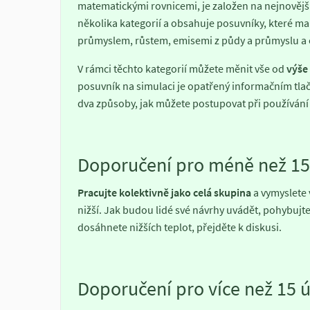
matematickými rovnicemi, je založen na nejnovějš
několika kategorií a obsahuje posuvníky, které m
průmyslem, růstem, emisemi z půdy a průmyslu a
V rámci těchto kategorií můžete měnit vše od
výše
posuvník na simulaci je opatřený informačním tla
dva způsoby, jak můžete postupovat při používání
Doporučení pro méně než 15
Pracujte kolektivně jako celá skupina
a vymyslete v
nižší. Jak budou lidé své návrhy uvádět, pohybujte
dosáhnete nižších teplot, přejděte k diskusi.
Doporučení pro více než 15 ú