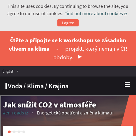
This site uses cookies. By continuing to browse the site, you
agree to our use of cookies.
Find out more about cookies
.
(Exte
I agree
Čtěte a připojte se k workshopu se zásadním
vlivem na klima
-
projekt, který nemají v ČR
obdoby.
English
Vyberte jazyk
Choose language
Voda / Klima / Krajina
Jak snížit CO2 v atmosféře
#en-roads
Energetická opatření a změna klimatu
(External link)