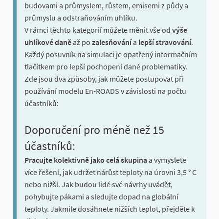
budovami a průmyslem, růstem, emisemi z půdy a
průmyslu a odstraňováním uhlíku.
V rámci těchto kategorií můžete měnit vše od
výše
uhlíkové daně
až po
zalesňování
a
lepší stravování
.
Každý posuvník na simulaci je opatřený informačním
tlačítkem pro lepší pochopení dané problematiky.
Zde jsou dva způsoby, jak můžete postupovat při
používání modelu En-ROADS v závislosti na počtu
účastníků:
Doporučení pro méně než 15
účastníků:
Pracujte kolektivně jako celá skupina
a vymyslete
více řešení, jak udržet nárůst teploty na úrovni 3,5 ° C
nebo nižší. Jak budou lidé své návrhy uvádět,
pohybujte pákami a sledujte dopad na globální
teploty. Jakmile dosáhnete nižších teplot, přejděte k