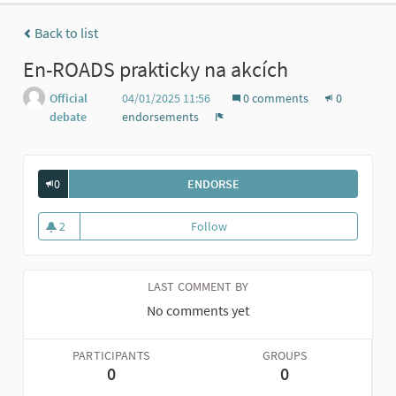
Back to list
En-ROADS prakticky na akcích
Official
04/01/2025 11:56
0 comments
0
debate
endorsements
Report
0
ENDORSE
EN-ROADS PRAKTICKY NA AK
2
Follow
En-ROADS prakticky na akcích
2 followers
LAST COMMENT BY
No comments yet
PARTICIPANTS
GROUPS
0
0