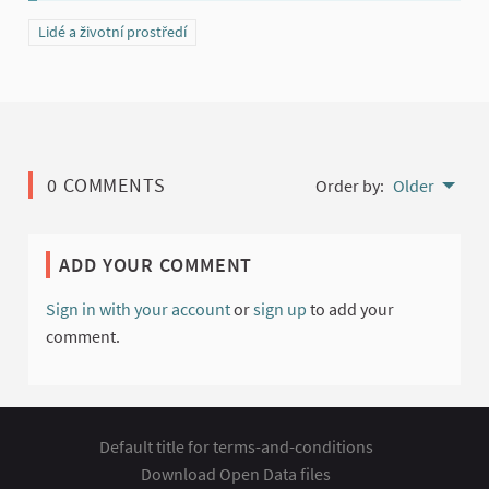
Filter results for category: Lidé a životní prostředí
Lidé a životní prostředí
0 COMMENTS
Order by:
Older
ADD YOUR COMMENT
Sign in with your account
or
sign up
to add your
comment.
Default title for terms-and-conditions
Download Open Data files