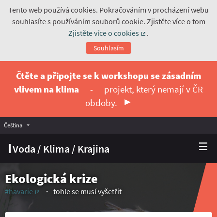
Tento web používá cookies. Pokračováním v procházení webu
souhlasíte s používáním souborů cookie. Zjistěte více o tom
Zjistěte více o cookies
.
(Externí odkaz)
Souhlasím
Čtěte a připojte se k workshopu se zásadním
vlivem na klima
-
projekt, který nemají v ČR
obdoby.
Čeština
Vyberte jazyk
Choose language
Voda / Klima / Krajina
Ekologická krize
#havarie
tohle se musí vyšetřit
(Externí odkaz)