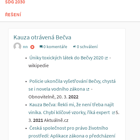
SDG 2030
ŘEŠENÍ
Kauza otrávená Bečva
nn
0 komentáře
0 schválení
Úniky toxických látek do Bečvy 2020
-
(Externí odkaz)
wikipedie
Policie ukončila vyšetřování Bečvy, chystá
se i novela vodního zákona
-
(Externí odkaz)
Obnovitelně, 20. 3.
2022
Kauza Bečva: Řekli mi, že není třeba najít
viníka. Chybí klíčové vzorky, říká expert
5.
(Externí odka
3.
2021
Aktuálně.cz
Česká společnost pro právo životního
prostředí: Aplikace zákona o předcházení