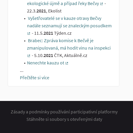
ekologické újmě a případ řeky Bečvy
-
(Externí odkaz)
22.3.
2021
, Ekolist
Vyšetřovatelé se v kauze otravy Bečvy
nadále seznamují se znaleckým posudkem
- 11.5.
2021
Týden.cz
(Externí odkaz)
Brabec: Zpráva komise k Bečvě je
zmanipulovaná, má hodit vinu na inspekci
- 5.10.
2021
ČTK, Aktuálně.cz
(Externí odkaz)
Nenechte kauzu ot
(Externí odkaz)
...
Přečtěte si více
Zásady a podmínky používání participativní platformy
Stáhněte si soubory s otevřenými daty