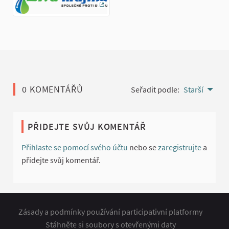
(Externí odkaz)
0 KOMENTÁŘŮ
Seřadit podle:
Starší
PŘIDEJTE SVŮJ KOMENTÁŘ
Přihlaste se pomocí svého účtu
nebo se
zaregistrujte
a
přidejte svůj komentář.
Zásady a podmínky používání participativní platformy
Stáhněte si soubory s otevřenými daty