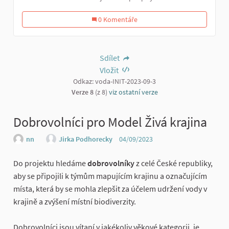
0 Komentáře
Sdílet
Vložit
Odkaz: voda-INIT-2023-09-3
Verze 8
(z 8)
viz ostatní verze
Dobrovolníci pro Model Živá krajina
nn
Jirka Podhorecky
04/09/2023
Do projektu hledáme
dobrovolníky
z celé České republiky,
aby se připojili k týmům mapujícím krajinu a označujícím
místa, která by se mohla zlepšit za účelem udržení vody v
krajině a zvýšení místní biodiverzity.
Dobrovolníci jsou vítaní v jakékoliv věkové kategorii, je