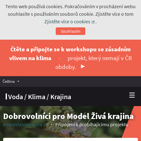
Tento web používá cookies. Pokračováním v procházení webu
souhlasíte s používáním souborů cookie. Zjistěte více o tom
Zjistěte více o cookies
.
(Externí odkaz)
Souhlasím
Čtěte a připojte se k workshopu se zásadním
vlivem na klima
-
projekt, který nemají v ČR
obdoby.
Čeština
Vyberte jazyk
Choose language
Voda / Klima / Krajina
Dobrovolníci pro Model Živá krajina
#modelzivakrajina
Připojení k probíhajícímu projektu
(Externí odkaz)