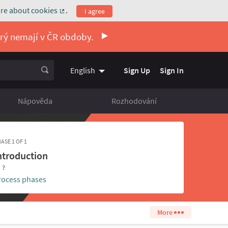
re about cookies
.
I agree
(External link)
erý nemají v ČR obdoby.
Sign Up
Sign In
English
Vyberte jazyk
Choose language
Nápověda
Rozhodování
ASE 1 OF 1
ntroduction
- ?
rocess phases
More