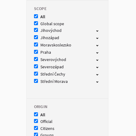
SCOPE
All
Global scope
Jihovýchod
Jihozápad
Moravskoslezsko
Praha
Severovýchod
Severozápad
Střední Čechy
Střední Morava
ORIGIN
All
Official
Citizens
Groups