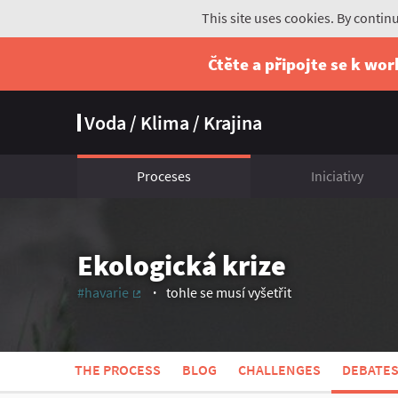
This site uses cookies. By contin
Čtěte a připojte se k wo
Voda / Klima / Krajina
Proceses
Iniciativy
Ekologická krize
#havarie
tohle se musí vyšetřit
(External link)
THE PROCESS
BLOG
CHALLENGES
DEBATE