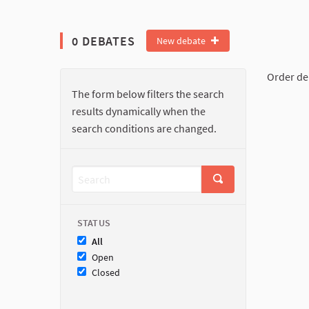
0 DEBATES
New debate
Order de
The form below filters the search
results dynamically when the
search conditions are changed.
STATUS
All
Open
Closed