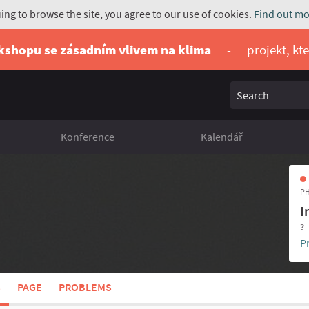
uing to browse the site, you agree to our use of cookies.
Find out mo
rkshopu se zásadním vlivem na klima
-
projekt, kt
Search
Konference
Kalendář
PH
I
? 
P
S
PAGE
PROBLEMS