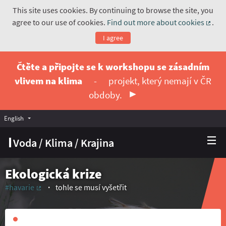
This site uses cookies. By continuing to browse the site, you
agree to our use of cookies.
Find out more about cookies
.
(Exte
I agree
Čtěte a připojte se k workshopu se zásadním
vlivem na klima
-
projekt, který nemají v ČR
obdoby.
English
Vyberte jazyk
Choose language
Voda / Klima / Krajina
Ekologická krize
#havarie
tohle se musí vyšetřit
(External link)