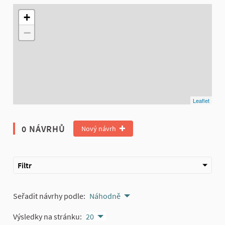
Následující prvek je mapa, která prezentuje položky na této st
+
−
Leaflet
0 NÁVRHŮ
Nový návrh
Filtr
Seřadit návrhy podle:
Náhodně
Výsledky na stránku:
20