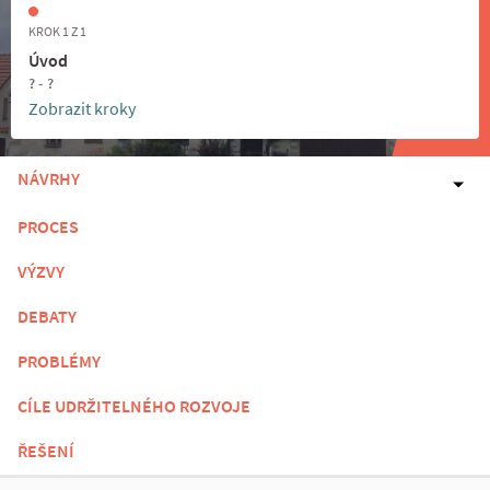
KROK 1 Z 1
Úvod
? - ?
Zobrazit kroky
NÁVRHY
PROCES
VÝZVY
DEBATY
PROBLÉMY
CÍLE UDRŽITELNÉHO ROZVOJE
ŘEŠENÍ