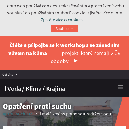
Tento web používá cookies. Pokračováním v procházení webu
souhlasíte s používáním souborů cookie. Zjistěte více o tom
Zjistěte více o cookies
.
(Externí odkaz)
Souhlasím
Čtěte a připojte se k workshopu se zásadním
vlivem na klima
-
projekt, který nemají v ČR
obdoby.
Čeština
Vyberte jazyk
Choose language
Voda / Klima / Krajina
Opatření proti suchu
#proti-suchu
i malé změny pomohou zadržet vodu
(Externí odkaz)