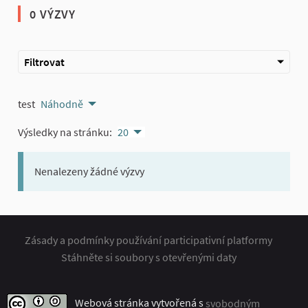
0 VÝZVY
Filtrovat
test
Náhodně
Výsledky na stránku:
20
Nenalezeny žádné výzvy
Zásady a podmínky používání participativní platformy
Stáhněte si soubory s otevřenými daty
Webová stránka vytvořená s
svobodným