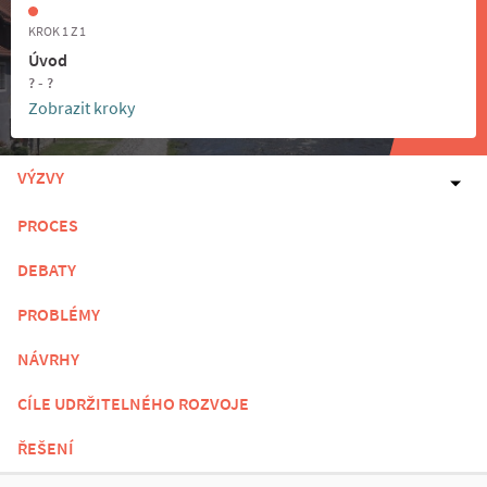
KROK 1 Z 1
Úvod
? - ?
Zobrazit kroky
VÝZVY
PROCES
DEBATY
PROBLÉMY
NÁVRHY
CÍLE UDRŽITELNÉHO ROZVOJE
ŘEŠENÍ