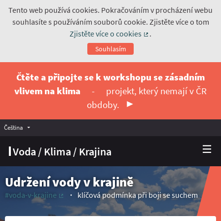
Tento web používá cookies. Pokračováním v procházení webu
souhlasíte s používáním souborů cookie. Zjistěte více o tom
Zjistěte více o cookies
.
(Externí odkaz)
Souhlasím
Čtěte a připojte se k workshopu se zásadním
vlivem na klima
-
projekt, který nemají v ČR
obdoby.
Čeština
Vyberte jazyk
Choose language
Voda / Klima / Krajina
Udržení vody v krajině
#voda-v-krajine
klíčová podmínka při boji se suchem
(Externí odkaz)