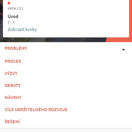
KROK 1 Z 1
Úvod
? - ?
Zobrazit kroky
PROBLÉMY
PROCES
VÝZVY
DEBATY
NÁVRHY
CÍLE UDRŽITELNÉHO ROZVOJE
ŘEŠENÍ