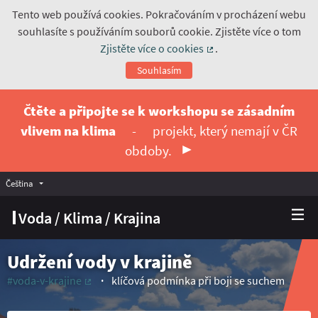
Tento web používá cookies. Pokračováním v procházení webu
souhlasíte s používáním souborů cookie. Zjistěte více o tom
Zjistěte více o cookies
.
(Externí odkaz)
Souhlasím
Čtěte a připojte se k workshopu se zásadním
vlivem na klima
-
projekt, který nemají v ČR
obdoby.
Čeština
Vyberte jazyk
Choose language
Voda / Klima / Krajina
Udržení vody v krajině
#voda-v-krajine
klíčová podmínka při boji se suchem
(Externí odkaz)