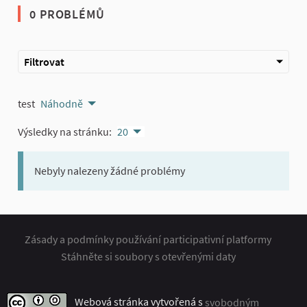
0 PROBLÉMŮ
Filtrovat
test
Náhodně
Výsledky na stránku:
20
Nebyly nalezeny žádné problémy
Zásady a podmínky používání participativní platformy
Stáhněte si soubory s otevřenými daty
Webová stránka vytvořená s
svobodným